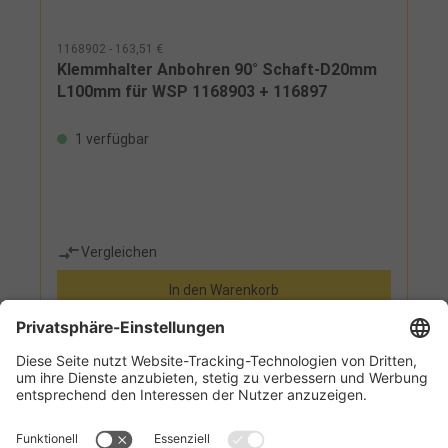
1168902 - 163,51 €
Klemmhalter Anbohren 90° Schaft-D20mm
L100mm für WSP 1168903 + 116897
1 verfügbar
Vergleichen
In den Warenkorb
Informationen