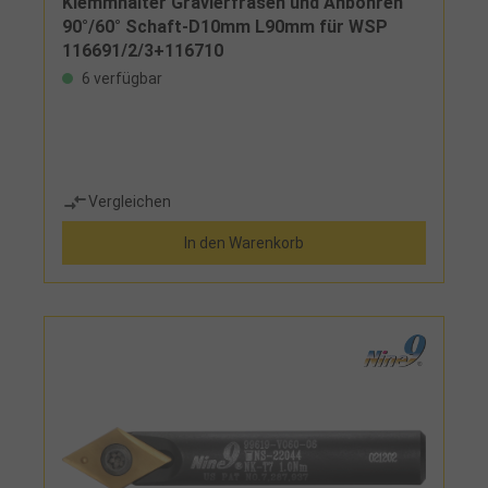
Klemmhalter Gravierfräsen und Anbohren
90°/60° Schaft-D10mm L90mm für WSP
116691/2/3+116710
6 verfügbar
Vergleichen
In den Warenkorb