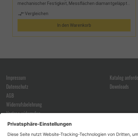
mechanischer Festigkeit, Messflächen diamantgeläppt,
Außenkanten sichtgeschliffen, Rückseite
Vergleichen
feingesägtHinweis: Güte 1 und 000 auf Anfrage lieferbar
Lieferumfang: Messplatte und Stahlkugeleinsätze
In den Warenkorb
Impressum
Katalog anford
Datenschutz
Downloads
AGB
Widerrufsbelehrung
Vertrag widerrufen