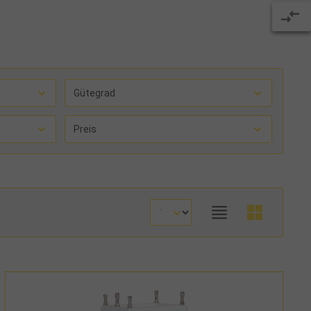
Gütegrad
Preis