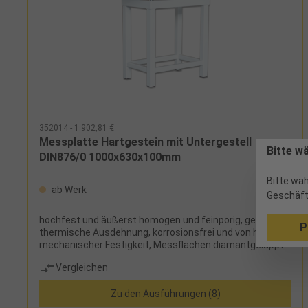
352014 - 1.902,81 €
Messplatte Hartgestein mit Untergestell
Bitte w
DIN876/0 1000x630x100mm
Bitte wäh
ab Werk
Geschäft
hochfest und äußerst homogen und feinporig, geringe
P
thermische Ausdehnung, korrosionsfrei und von hoher
mechanischer Festigkeit, Messflächen diamantgeläppt,
Außenkanten sichtgeschliffen, Rückseite feingesägt,
Vergleichen
Untergestell aus stabilem Vierkantrohr, mit Lagergarnitur
und Kippschutz Lieferumfang: Messplatte und
Zu den Ausführungen (8)
Untergestell