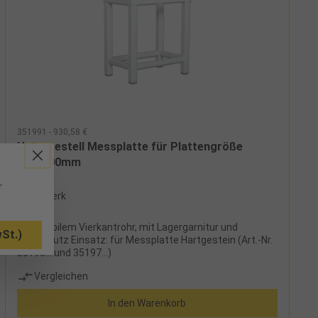
351991 - 930,58 €
Untergestell Messplatte für Plattengröße
500x400mm
r
ab Werk
aus stabilem Vierkantrohr, mit Lagergarnitur und
St.)
Kippschutz Einsatz: für Messplatte Hartgestein (Art.-Nr.
35195... und 35197...)
Vergleichen
In den Warenkorb