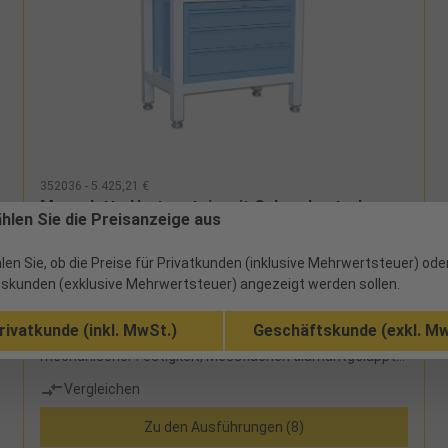
352036 - 5.425,21 €
Messplatte Hartgestein mit Schrankunterbau
ählen Sie die Preisanzeige aus
DIN876/0 1500x1000x160mm
len Sie, ob die Preise für Privatkunden (inklusive Mehrwertsteuer) ode
ab Werk
skunden (exklusive Mehrwertsteuer) angezeigt werden sollen.
hochfest und äußerst homogen und feinporig, geringe
rivatkunde (inkl. MwSt.)
Geschäftskunde (exkl. Mw
thermische Ausdehnung, korrosionsfrei und von hoher
mechanischer Festigkeit, Messflächen diamantgeläppt,
Außenkanten sichtgeschliffen, Rückseite feingesägt,
Vergleichen
Schrankunterbau aus stabilem Vierkantrohr mit Modul
aus 3 Schubladen, mit Lagergarnitur und Kippschutz,
Zu den Ausführungen (8)
Standfüße höhenverstellbarLieferumfang: Messplatte
und Schrankunterbau