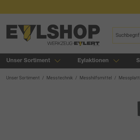
springen
Zur Hauptnavigation springen
Unser Sortiment
Eylaktionen
S
Unser Sortiment
/
Messtechnik
/
Messhilfsmittel
/
Messplatt