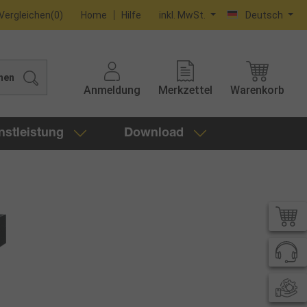
Vergleichen
(
0
)
Home
Hilfe
inkl. MwSt.
Deutsch
hen
Anmeldung
Merkzettel
Warenkorb
nstleistung
Download