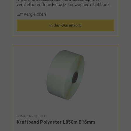
verstellbarer Düse Einsatz: für wassermischbare
Reiniger und Reiniger wie z. B. Montagereiniger,
Vergleichen
Isopropylalkohol, Desinfektion, Kaltreiniger, leichte
Lösemittel, nicht geeignet für Reiniger mit Aceton,
In den Warenkorb
Säure, Ethylacetat oder Butanon
8850116 - 81,88 €
Kraftband Polyester L850m B16mm