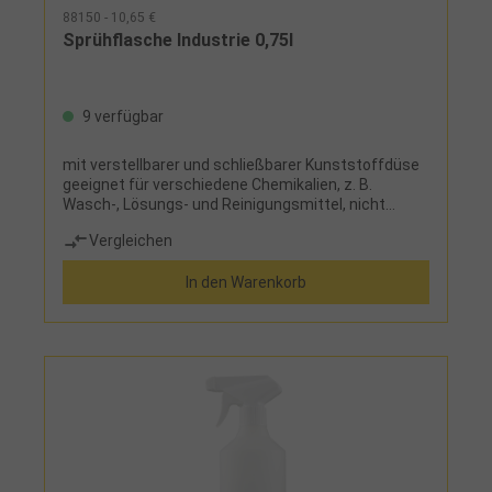
88150 - 10,65 €
Sprühflasche Industrie 0,75l
9 verfügbar
mit verstellbarer und schließbarer Kunststoffdüse
geeignet für verschiedene Chemikalien, z. B.
Wasch-, Lösungs- und Reinigungsmittel, nicht
geeignet für Aceton, Glykol, Ammoniak,
Vergleichen
Montagereiniger und Säuren
In den Warenkorb