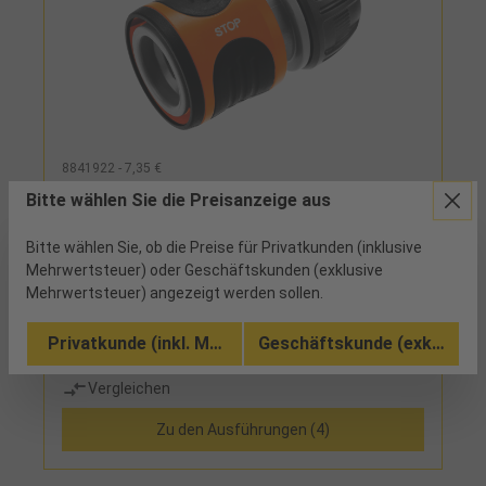
8841922 - 7,35 €
Schlauchstück 1/2"
Bitte wählen Sie die Preisanzeige aus
Bitte wählen Sie, ob die Preise für Privatkunden (inklusive
30 verfügbar
Mehrwertsteuer) oder Geschäftskunden (exklusive
Mehrwertsteuer) angezeigt werden sollen.
speziell geformte Überwurfmutter für hohe
Schlauchhaltekraft, geriffelte Griffmulde
Privatkunde (inkl. MwSt.)
Geschäftskunde (exkl. MwSt
Vergleichen
Zu den Ausführungen (4)