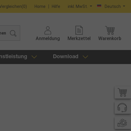
Vergleichen
(
0
)
Home
Hilfe
inkl. MwSt.
Deutsch
hen
Anmeldung
Merkzettel
Warenkorb
nstleistung
Download