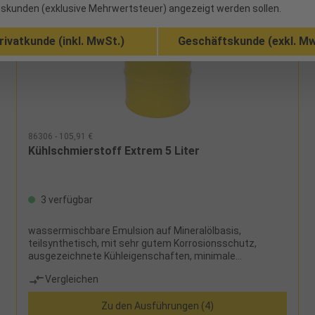
skunden (exklusive Mehrwertsteuer) angezeigt werden sollen.
rivatkunde (inkl. MwSt.)
Geschäftskunde (exkl. Mw
86306 - 105,91 €
Kühlschmierstoff Extrem 5 Liter
3 verfügbar
wassermischbare Emulsion auf Mineralölbasis,
teilsynthetisch, mit sehr gutem Korrosionsschutz,
ausgezeichnete Kühleigenschaften, minimale
Schaumbildung, gute Hautverträglichkeit,
Vergleichen
mikrobenresistent, keine Nitrosaminproblematik,
geruchlos, frei von Borsäure, Chlor, Phosphor, sek.
Zu den Ausführungen (4)
Aminen und Formaldehyd, Refraktometerfaktor