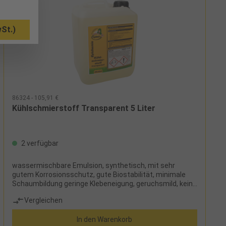
St.)
86324 - 105,91 €
Kühlschmierstoff Transparent 5 Liter
2 verfügbar
wassermischbare Emulsion, synthetisch, mit sehr
gutem Korrosionsschutz, gute Biostabilität, minimale
Schaumbildung geringe Klebeneigung, geruchsmild, keine
Nitrosaminproblematik, frei von Aminen und Nitrit,
Vergleichen
Refraktometerfaktor 2,3
In den Warenkorb