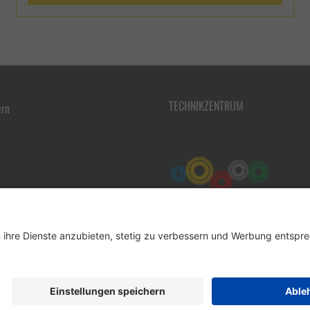
2Einsatz: zum Bohren, Drehen, Fräsen, Sägen, Reiben,
Räumen, Gewindeschneiden, Tieflochbohren und
Schleifen aller metallischen Materialien wie Stahl,
Edelstahl, Guss, Buntmetalle und
Alu Mischungsverhältnis:- 1:16 (6 %) beim Bohren,
Drehen, Fräsen- 1:10 (10 %) beim Sägen, Reiben, Räumen,
Gewindeschneiden, Tieflochbohren- 1:40 (2,5 %) beim
Schleifen
TECHNIKZENTRUM
ern
Werkzeug-Eylert GmbH & Co. KG • F.-O.-Schimmel-Str. 3 • 09120 Chemnitz