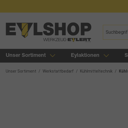
springen
Zur Hauptnavigation springen
Unser Sortiment
Eylaktionen
S
Unser Sortiment
/
Werkstattbedarf
/
Kühlmitteltechnik
/
Kühl