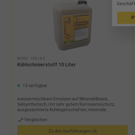
Geschäft
P
86302 - 159,10 €
Kühlschmierstoff 10 Liter
13 verfügbar
wassermischbare Emulsion auf Mineralölbasis,
teilsynthetisch, mit sehr gutem Korrosionsschutz,
ausgezeichnete Kühleigenschaften, minimale
Schaumbildung, gute Hautverträglichkeit, frei von
Vergleichen
Borsäure, Chlor, Phosphor, sek. Aminen und Formaldehyd,
Refraktometerfaktor 2
Zu den Ausführungen (4)