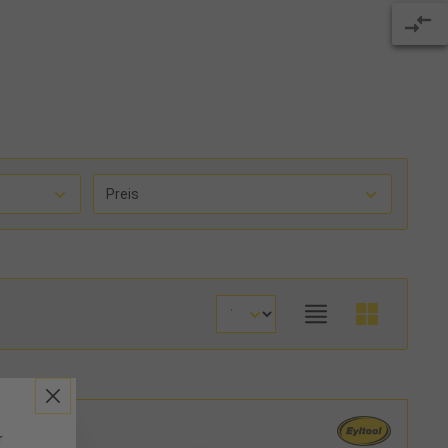
Preis
r