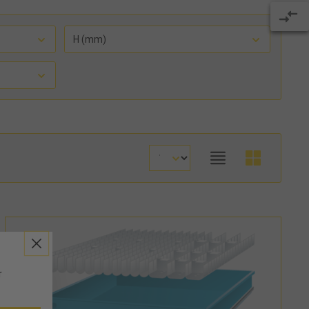
H (mm)
r