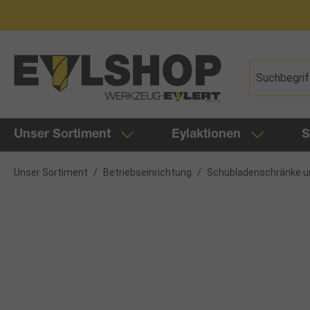
springen
Zur Hauptnavigation springen
Unser Sortiment
Eylaktionen
S
Unser Sortiment
/
Betriebseinrichtung
/
Schubladenschränke u