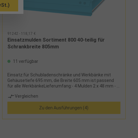
St.)
91242 - 118,17 €
Einsatzmulden Sortiment 800 40-teilig für
Schrankbreite 805mm
11 verfügbar
Einsatz:für Schubladenschränke und Werkbänke mit
Gehäusetiefe 695 mm, die Breite 605 mm ist passend
für alle WerkbänkeLieferumfang:- 4 Mulden 2 x 48 mm - 8
Mulden 3 x 48 mm + 10 Wände - 8 Mulden 4 x 36 mm + 10
Vergleichen
Wände
Zu den Ausführungen (4)