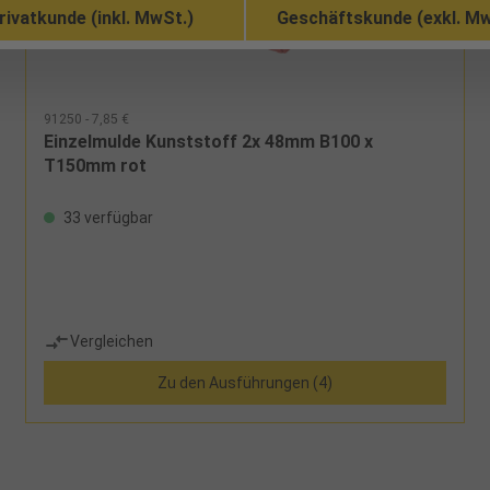
rivatkunde (inkl. MwSt.)
Geschäftskunde (exkl. Mw
91250 - 7,85 €
Einzelmulde Kunststoff 2x 48mm B100 x
T150mm rot
33 verfügbar
Vergleichen
Zu den Ausführungen (4)