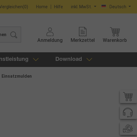
Vergleichen
(
0
)
Home
Hilfe
inkl. MwSt.
Deutsch
hen
Anmeldung
Merkzettel
Warenkorb
nstleistung
Download
Einsatzmulden