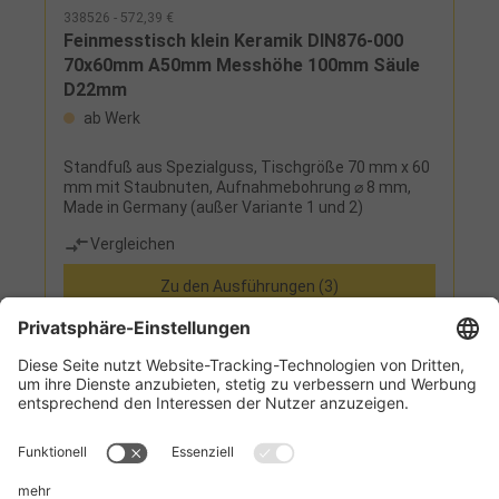
338526 - 572,39 €
Feinmesstisch klein Keramik DIN876-000
70x60mm A50mm Messhöhe 100mm Säule
D22mm
ab Werk
Standfuß aus Spezialguss, Tischgröße 70 mm x 60
mm mit Staubnuten, Aufnahmebohrung ⌀ 8 mm,
Made in Germany (außer Variante 1 und 2)
Vergleichen
Zu den Ausführungen (3)
Informationen