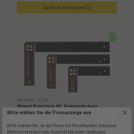
Zu den Ausführungen (2)
47644150 - 71,76 €
Winkel Präzision 90° Palisanderholz
Bitte wählen Sie die Preisanzeige aus
L150x115mm
Bitte wählen Sie, ob die Preise für Privatkunden (inklusive
6 verfügbar
Mehrwertsteuer) oder Geschäftskunden (exklusive