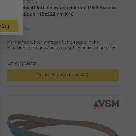
52689640 - 1,11 €
r
Klettschleifblatt Schwingschleifer 1960 Siarexx
Cut 10-Loch 115x228mm K40
St.)
bestellt
kletthaftend, hochwertiges Schleifpapier, hohe
Flexibilität, geringes Zusetzen, gute Finisheigenschaften
Vergleichen
Zu den Ausführungen (32)