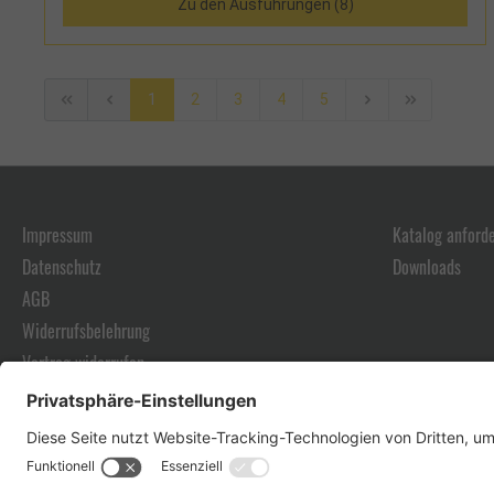
Zu den Ausführungen (8)
1
2
3
4
5
Impressum
Katalog anford
Datenschutz
Downloads
AGB
Widerrufsbelehrung
Vertrag widerrufen