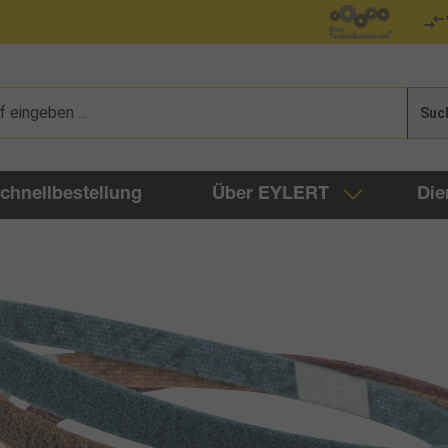
Suc
chnellbestellung
Über EYLERT
Die