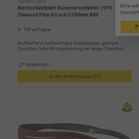
5269580 - 0,84 €
Bitte wäh
Klettschleifblatt Exzenterschleifer 1919
Geschäft
Siawood Plus 6-Loch D150mm K80
P
150 verfügbar
kletthaftend, hochwertiges Schleifpapier, geringes
Zusetzen, hohe Abtragsleistung mit langer Standzeit
Vergleichen
Zu den Ausführungen (10)