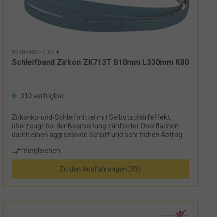
52704980 - 1,63 €
Schleifband Zirkon ZK713T B10mm L330mm K80
310 verfügbar
Zirkonkorund-Schleifmittel mit Selbstschärfeffekt,
überzeugt bei der Bearbeitung zähfester Oberflächen
durch einen aggressiven Schliff und sehr hohen Abtrag
bei mittlerem Andruck
Vergleichen
Zu den Ausführungen (53)