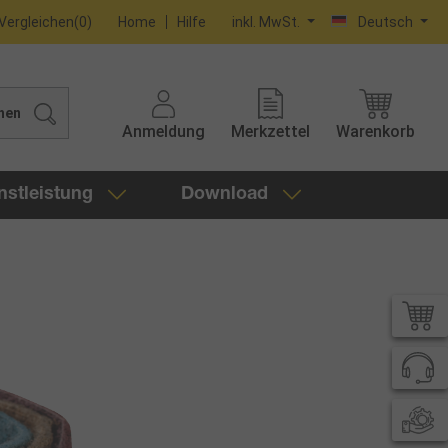
Vergleichen
(
0
)
Home
Hilfe
inkl. MwSt.
Deutsch
hen
Anmeldung
Merkzettel
Warenkorb
nstleistung
Download