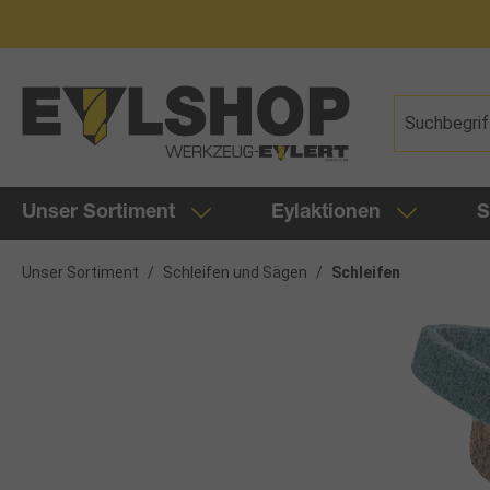
springen
Zur Hauptnavigation springen
Unser Sortiment
Eylaktionen
S
Unser Sortiment
/
Schleifen und Sägen
/
Schleifen