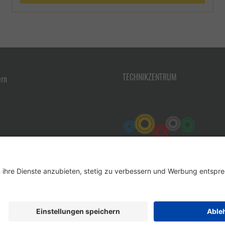
TECHNIKZENTRUM
ern
Werkzeug-Eylert GmbH & Co. KG • F.-O.-Schimmel-Str. 3 • 09120 Chemnitz