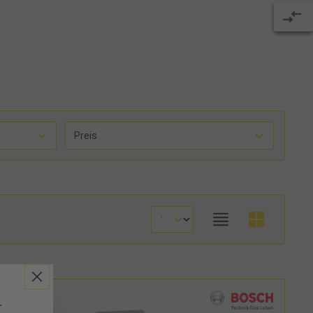
Preis
r