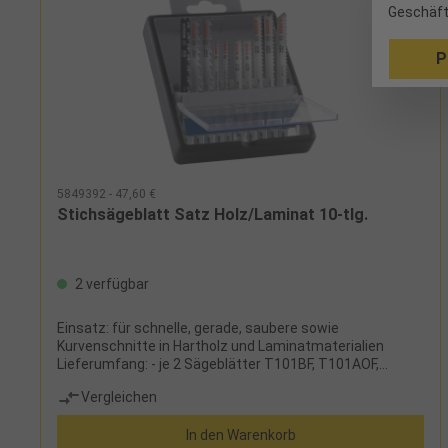
Geschäft
P
5849392 - 47,60 €
Stichsägeblatt Satz Holz/Laminat 10-tlg.
2 verfügbar
Einsatz: für schnelle, gerade, saubere sowie
Kurvenschnitte in Hartholz und Laminatmaterialien
Lieferumfang: - je 2 Sägeblätter T101BF, T101AOF,
T144DF, T101BIF- je 1 Sägeblatt T101BRF, T144DP
Vergleichen
In den Warenkorb