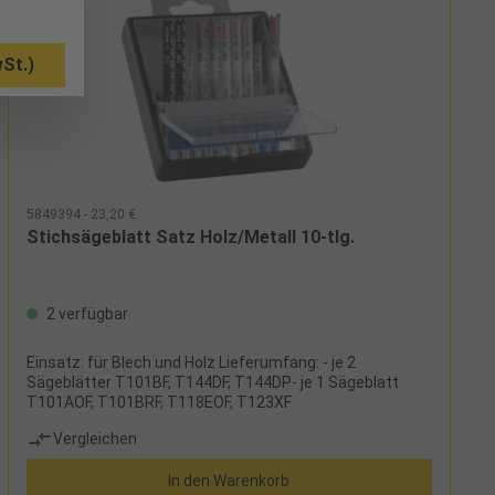
St.)
5849394 - 23,20 €
Stichsägeblatt Satz Holz/Metall 10-tlg.
2 verfügbar
Einsatz: für Blech und Holz Lieferumfang: - je 2
Sägeblätter T101BF, T144DF, T144DP- je 1 Sägeblatt
T101AOF, T101BRF, T118EOF, T123XF
Vergleichen
In den Warenkorb