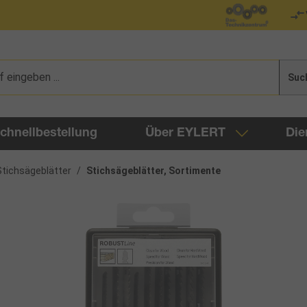
Suc
chnellbestellung
Über EYLERT
Die
Stichsägeblätter
/
Stichsägeblätter, Sortimente