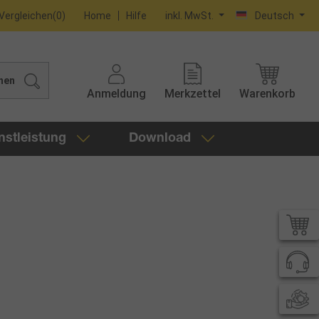
Vergleichen
(
0
)
Home
Hilfe
inkl. MwSt.
Deutsch
hen
Anmeldung
Merkzettel
Warenkorb
nstleistung
Download