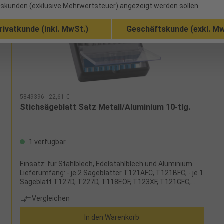
skunden (exklusive Mehrwertsteuer) angezeigt werden sollen.
rivatkunde (inkl. MwSt.)
Geschäftskunde (exkl. Mw
5849396 - 22,61 €
Stichsägeblatt Satz Metall/Aluminium 10-tlg.
1 verfügbar
Einsatz: für Stahlblech, Edelstahlblech und Aluminium
Lieferumfang: - je 2 Sägeblätter T121AFC, T121BFC, - je 1
Sägeblatt T127D, T227D, T118EOF, T123XF, T121GFC,
T118GFS
Vergleichen
In den Warenkorb