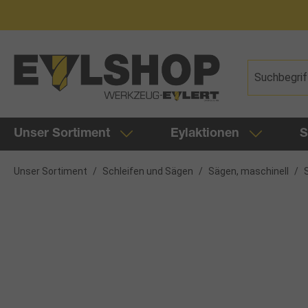
springen
Zur Hauptnavigation springen
Unser Sortiment
Eylaktionen
S
Unser Sortiment
/
Schleifen und Sägen
/
Sägen, maschinell
/