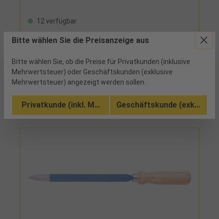
12 verfügbar
Bitte wählen Sie die Preisanzeige aus
Lieferumfang: 1 Handgriff mit verstellbarem
Klingenhalter 1 HSS-Dreikantschaberklinge (Art.-Nr.
56375T60)
Bitte wählen Sie, ob die Preise für Privatkunden (inklusive
Mehrwertsteuer) oder Geschäftskunden (exklusive
Vergleichen
Mehrwertsteuer) angezeigt werden sollen.
In den Warenkorb
Privatkunde (inkl. MwSt.)
Geschäftskunde (exkl. MwSt