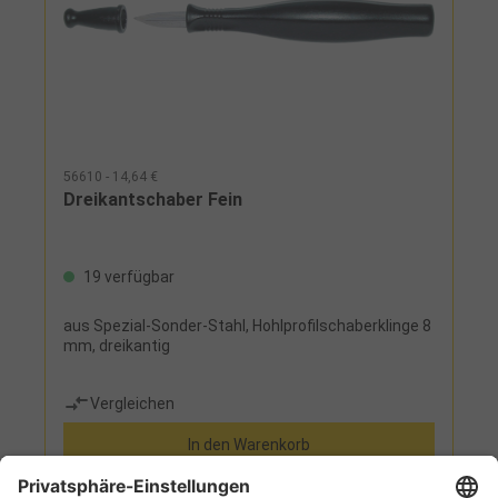
56610 - 14,64 €
Dreikantschaber Fein
19 verfügbar
aus Spezial-Sonder-Stahl, Hohlprofilschaberklinge 8
mm, dreikantig
Vergleichen
In den Warenkorb