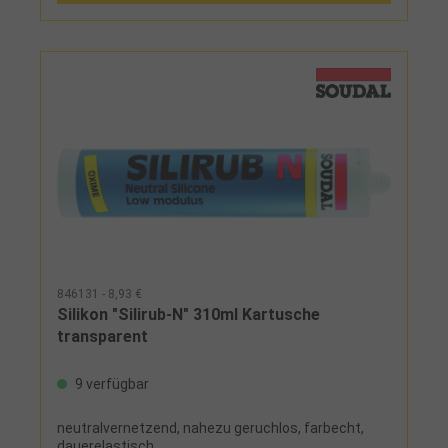
846131 - 8,93 €
Silikon "Silirub-N" 310ml Kartusche
transparent
9 verfügbar
neutralvernetzend, nahezu geruchlos, farbecht,
dauerelastisch