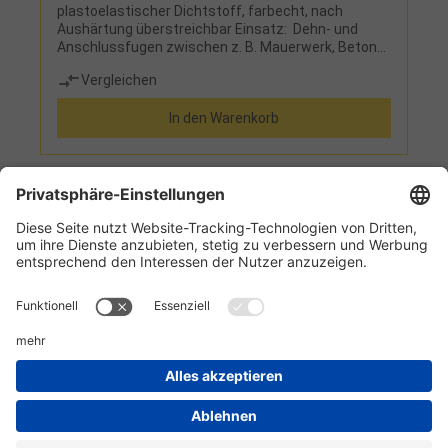
plastoelastischer Dichtstoff, farbecht, nach
Aushärtung überstreichbar Einsatz: Dehn- und
Anschlussfugen zwischen z. B. Mauerwerk, Beton
und Tür- bzw. Fensterrahmen sowie Fugen und
Vergleichen
Rissen zwischen Mauerwerk, Beton, Putz und
Fensterbänken, Rolladenkästen, Scheuerleisten und
In den Warenkorb
Fußböden, im Klima- und Lüftungsbau, auch im
Sanitärbe
1
2
3
4
5
Informationen
Kundenservice
Technikzentrum