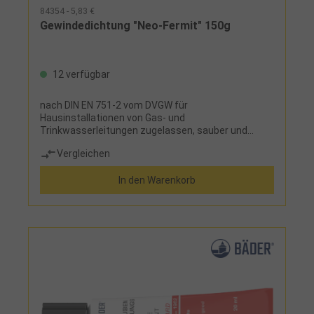
84354 - 5,83 €
Gewindedichtung "Neo-Fermit" 150g
12 verfügbar
nach DIN EN 751-2 vom DVGW für
Hausinstallationen von Gas- und
Trinkwasserleitungen zugelassen, sauber und
giftfrei, klebt nicht, reizt die Haut nicht,
Vergleichen
lösemittelfrei, schwundfrei, verhärtet nicht,
trocknet nicht aus, jederzeit demontierbarHinweis:
In den Warenkorb
der angegeben Temperaturbereich ist bei 16 bar
Druck