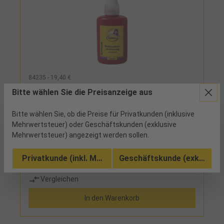
84235 - 19,40 €
Schraubensicherung superfest 50ml rot
Bitte wählen Sie die Preisanzeige aus
Bitte wählen Sie, ob die Preise für Privatkunden (inklusive
6 verfügbar
Mehrwertsteuer) oder Geschäftskunden (exklusive
Mehrwertsteuer) angezeigt werden sollen.
sehr schwer demontierbarEinsatz: zum Sichern und
Dichten von Schrauben, Muttern und Stehbolzen
Privatkunde (inkl. MwSt.)
Geschäftskunde (exkl. MwSt
Vergleichen
In den Warenkorb