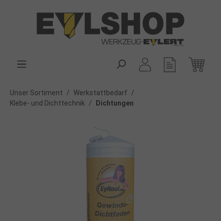
alt springen
Unser Sortiment
/
Werkstattbedarf
/
Klebe- und Dichttechnik
/
Dichtungen