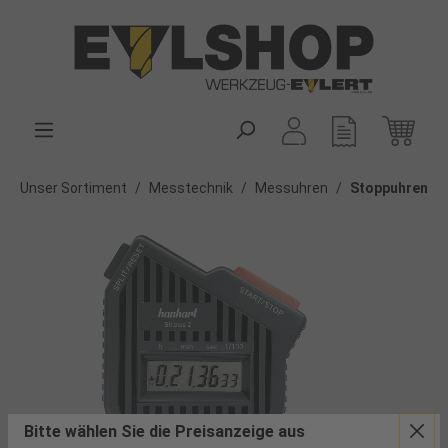
alt springen
Unser Sortiment
/
Messtechnik
/
Messuhren
/
Stoppuhren
Bitte wählen Sie die Preisanzeige aus