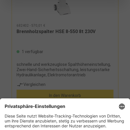
682402 - 570,01 €
Brennholzspalter HSE 8-550 8t 230V
1 verfügbar
schnelle und werkzeuglose Spalthöheneinstellung,
Zwei-Hand-Sicherheitsschaltung, leistungsstarke
Hydraulikanlage, Elektromotorantrieb
Vergleichen
In den Warenkorb