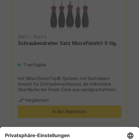
430211 - 96,63 €
Schraubendreher Satz MicroFinish® 5-tlg.
7 verfügbar
mit Wiha ChromTop®-Spitzen, mit Sechskant-
Ansatz für Schraubenschlüssel, die mikrofeine
Oberfläche der Finish-Zone aus sandgestrahltem
Celluloseacetat sorgt für höchste
Vergleichen
Kraftübertragung und verhindert wirksam ein
Abrutschen selbst bei völlig öligen Händen,
In den Warenkorb
Schlagausführung, durchgehend
gehärtetLieferumfang: 3 Schraubendreher Schlitz:
5,5 - 6,5 - 8 mm 2 Schraubendreher Phillips®: PH1 -
PH2
1
2
3
4