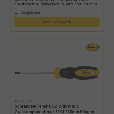
praktischem Aufhängeloch im GriffLieferumfang:4
Schraubendreher Schlitz: 3 - 4 - 5,5 - 6,5 mm2
Vergleichen
Schraubendreher Phillips®: PH1 - PH22
Schraubendreher Pozidriv®: PZ1 - PZ24
In den Warenkorb
Schraubendreher Torx®: T15 - T20- T25 - T30
431242 - 4,28 €
Schraubendreher POZIDRIV® mit
Zweikomponentengriff GL210mm Klingen-