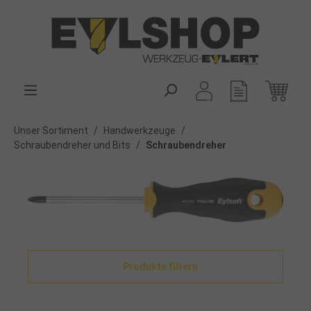
alt springen
Unser Sortiment
/
Handwerkzeuge
/
Schraubendreher und Bits
/
Schraubendreher
Produkte filtern