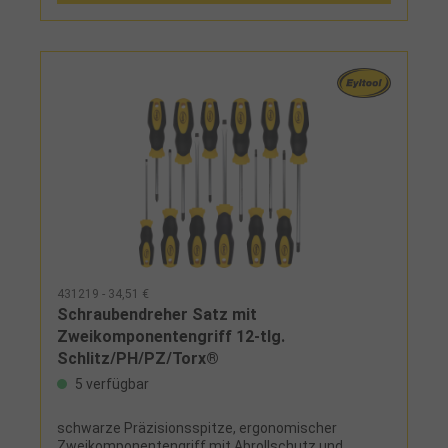
431219 - 34,51 €
Schraubendreher Satz mit
Zweikomponentengriff 12-tlg.
Schlitz/PH/PZ/Torx®
5 verfügbar
schwarze Präzisionsspitze, ergonomischer
Zweikomponentengriff mit Abrollschutz und