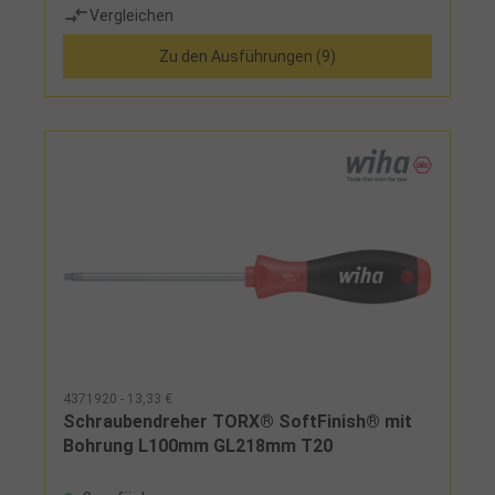
Vergleichen
Black Point-Spitze bietet Passgenauigkeit,
optimierten Korrosionsschutz und lange
Zu den Ausführungen (9)
Nutzbarkeit
4371920 - 13,33 €
Schraubendreher TORX® SoftFinish® mit
Bohrung L100mm GL218mm T20