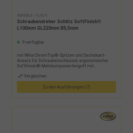
430555,5 - 13,92 €
Schraubendreher Schlitz SoftFinish®
L100mm GL220mm B5,5mm
9 verfügbar
mit Wiha ChromTop®-Spitzen und Sechskant-
Ansatz für Schraubenschlüssel, ergonomischer
SoftFinish®-Mehrkomponentengriff mit
Abrollschutz
Vergleichen
Zu den Ausführungen (7)