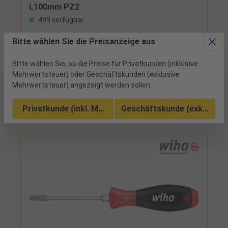
L100mm PZ2
499 verfügbar
Bitte wählen Sie die Preisanzeige aus
schwarze Präzisionsspitze, ergonomischer
Zweikomponentengriff mit Abrollschutz und
praktischem Aufhängeloch im Griff
Bitte wählen Sie, ob die Preise für Privatkunden (inklusive
Mehrwertsteuer) oder Geschäftskunden (exklusive
Vergleichen
Mehrwertsteuer) angezeigt werden sollen.
Zu den Ausführungen (3)
Privatkunde (inkl. MwSt.)
Geschäftskunde (exkl. MwSt