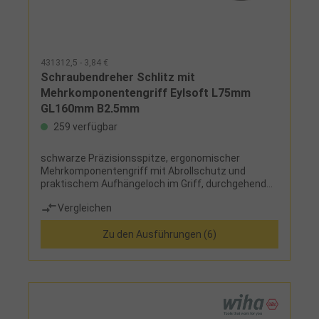
431312,5 - 3,84 €
Schraubendreher Schlitz mit
Mehrkomponentengriff Eylsoft L75mm
GL160mm B2,5mm
259 verfügbar
schwarze Präzisionsspitze, ergonomischer
Mehrkomponentengriff mit Abrollschutz und
praktischem Aufhängeloch im Griff, durchgehend
gehärtet
Vergleichen
Zu den Ausführungen (6)