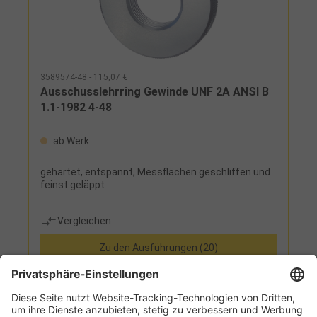
3589574-48 - 115,07 €
Ausschusslehrring Gewinde UNF 2A ANSI B
1.1-1982 4-48
ab Werk
gehärtet, entspannt, Messflächen geschliffen und
feinst geläppt
Vergleichen
Zu den Ausführungen (20)