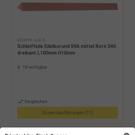
5333310 - 6,07 €
Schleiffeile Edelkorund 89A mittel Korn 240
dreikant L100mm H10mm
18 verfügbar
Vergleichen
Zu den Ausführungen (11)