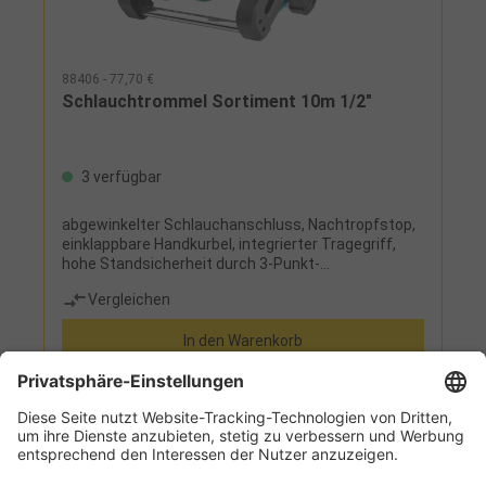
88406 - 77,70 €
Schlauchtrommel Sortiment 10m 1/2"
3 verfügbar
abgewinkelter Schlauchanschluss, Nachtropfstop,
einklappbare Handkurbel, integrierter Tragegriff,
hohe Standsicherheit durch 3-Punkt-
SeitenteilverbindungLieferumfang:Schlauchtromm
Vergleichen
el, Classic-Wasserschlauch (1/2") Länge 10 m,
Hahnstück, Adapter, Schlauchstück, Wasserstop
In den Warenkorb
und Spritze