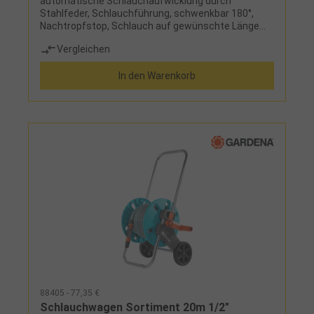
automatische Schlauchaufwicklung durch
Stahlfeder, Schlauchführung, schwenkbar 180°,
Nachtropfstop, Schlauch auf gewünschte Länge
ausziehen, mühelos und ohne Kraftaufwand, Stop
Vergleichen
in jeder Länge möglich, nach Gebrauch wird durch
Ziehen am Schlauch dieser gleichmäßig und
In den Warenkorb
gebremst
aufgerolltLieferumfang:Wandschlauchbox,
Qualitäts-Wasserschlauch (1/2") Länge 25 m,
Anschlussschlauch Länge 1,5 m, Hahnstück 1/2",
Hahnstück 3/4", Hahnstück 1", Schlauchstück 1/2",
Wasserstop 1/2", Spritze, Wandhalterung und
Schrauben
88405 - 77,35 €
Schlauchwagen Sortiment 20m 1/2"