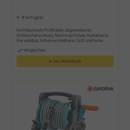
8 verfügbar
leichtlaufende Profilräder, abgewinkelter
Schlauchanschluss, Nachtropfstopp, Kurbelseite
frei wählbar, höhenverstellbarer Griff und hohe
StandsicherheitLieferumfang:Schlauchwagen,
Vergleichen
Classic-Wasserschlauch (1/2") Länge 20 m,
Hahnstück, Adapter, Schlauchstück, Wasserstop
In den Warenkorb
und Spritze