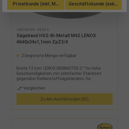
Privatkunde (inkl. MwSt.)
Geschäftskunde (exkl. MwSt
168700185 - 44,62 €
Sägeband HSS-Bi-Metall M42 LENOX
4640x34x1,1mm ZpZ3/4
2 begrenzte Menge verfügbar
Breite 13 mm: LENOX DIEMASTER 2™ für hohe
Geschwindigkeiten, mit zehnfacher Standzeit
gegenüber Kohlenstoffsägebändern, für
Konturschnitte bei allgemeiner Anwendung mit
Vergleichen
manuellem Vorschub, Breite ab 20 mm: LENOX
CLASSIC PRO™ sägt eine Vielzahl von Metallen (von
Zu den Ausführungen (85)
Kohlenstoffstählen bis zu hochfesten
Legierungen), die weiterentwickelte Zahngeometrie
ermöglicht das Sägen von Vollmaterialien und
Profilen in der Produktion, der positive Spanwinkel
verbessert das Eindringen der Zähne bei Bandsägen
mit einer begrenzten Vorschubkraft,