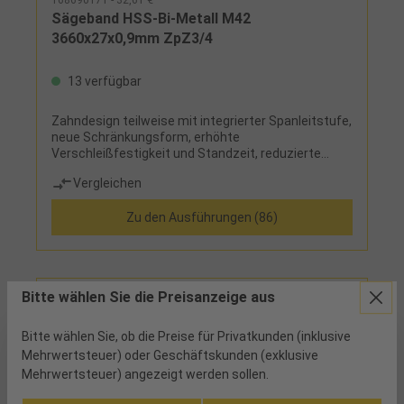
Sägeband HSS-Bi-Metall M42
3660x27x0,9mm ZpZ3/4
13 verfügbar
Zahndesign teilweise mit integrierter Spanleitstufe,
neue Schränkungsform, erhöhte
Verschleißfestigkeit und Standzeit, reduzierte
Geräuschemission und weniger Vibration,
Vergleichen
verbesserte Oberflächenbeschaffenheit des
Schnittes
Zu den Ausführungen (86)
Bitte wählen Sie die Preisanzeige aus
Bitte wählen Sie, ob die Preise für Privatkunden (inklusive
Mehrwertsteuer) oder Geschäftskunden (exklusive
Mehrwertsteuer) angezeigt werden sollen.