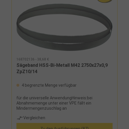
außergewöhnliche Standzeit durch patentierte
Herstellung des Trägerstahls, hervorragende
Wärme- und Verschleißfestigkeit, minimierter Lärm
und Vibration durch einzigartige Zahngeometrie
168702136 - 38,68 €
Sägeband HSS-Bi-Metall M42 2750x27x0,9
ZpZ10/14
4 begrenzte Menge verfügbar
für die universelle AnwendungHinweis:bei
Abnahmemenge unter einer VPE fällt ein
Mindermengenzuschlag an
Vergleichen
Zu den Ausführungen (87)