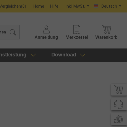
Vergleichen
(
0
)
Home
Hilfe
inkl. MwSt.
Deutsch
hen
Anmeldung
Merkzettel
Warenkorb
nstleistung
Download