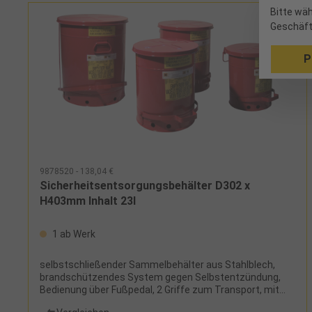
Bitte wäh
Geschäft
P
9878520 - 138,04 €
Sicherheitsentsorgungsbehälter D302 x
H403mm Inhalt 23l
1 ab Werk
selbstschließender Sammelbehälter aus Stahlblech,
brandschützendes System gegen Selbstentzündung,
Bedienung über Fußpedal, 2 Griffe zum Transport, mit
TÜV/GS-Zeichen