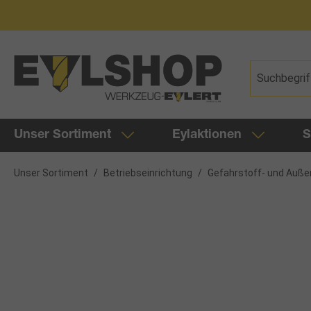
springen
Zur Hauptnavigation springen
Unser Sortiment
Eylaktionen
S
Unser Sortiment
/
Betriebseinrichtung
/
Gefahrstoff- und Auße