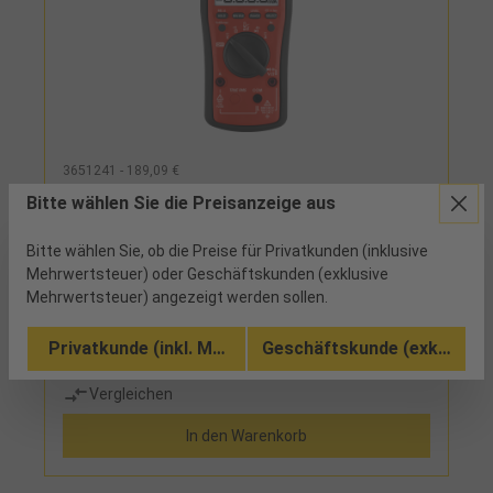
3651241 - 189,09 €
Multimeter Digital BENNING MM 2-3
Bitte wählen Sie die Preisanzeige aus
Bitte wählen Sie, ob die Preise für Privatkunden (inklusive
2 verfügbar
Mehrwertsteuer) oder Geschäftskunden (exklusive
Mehrwertsteuer) angezeigt werden sollen.
Lieferumfang:Messgerät, Messleitungen, 2 Micro-
Batterien, Drahtfühler und
Privatkunde (inkl. MwSt.)
Geschäftskunde (exkl. MwSt
TransporttascheFunktionen:HOLD, MAX/MIN/AVG,
REL
Vergleichen
In den Warenkorb