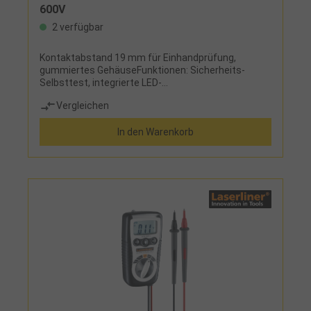
600V
2 verfügbar
Kontaktabstand 19 mm für Einhandprüfung,
gummiertes GehäuseFunktionen: Sicherheits-
Selbsttest, integrierte LED-
MesspunktbeleuchtungLieferumfang:Messgerät,
Vergleichen
Prüfspitzenabdeckung, 2 Micro-Batterien
In den Warenkorb