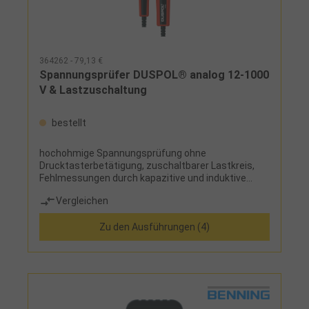
364262 - 79,13 €
Spannungsprüfer DUSPOL® analog 12-1000
V & Lastzuschaltung
bestellt
hochohmige Spannungsprüfung ohne
Drucktasterbetätigung, zuschaltbarer Lastkreis,
Fehlmessungen durch kapazitive und induktive
Blindspannungen werden durch bewusste
Vergleichen
Lastzuschaltung über Drucktaster
ausgeschlossen, bewusste Auslösung eines 30 mA
Zu den Ausführungen (4)
FI- Schutzschalters, akustische
Durchgangsprüfung über Summer und LED/LCD,
Anzeige der Drehfeldrichtung mit Pfeilrichtung,
sichere einpolige Außenleiterprüfung (Phase),
punktgenaue Ausleuchtung der Messstelle,
schlagfestes, staubdichtes und
strahlwassergeschütztes Gehäuse,