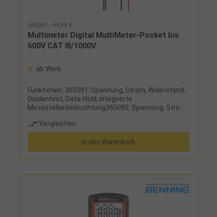
365091 - 44,98 €
Multimeter Digital MultiMeter-Pocket bis
600V CAT III/1000V
ab Werk
Funktionen: 365091: Spannung, Strom, Widerstand,
Diodentest, Data-Hold, integrierte
Messstellenbeleuchtung365092: Spannung, Strom,
Widerstand, Kapazität, Frequenz, Tastverhältnis,
Vergleichen
Diodentest, Data-Hold, MIN/MAX365093: Spannung,
Strom, Widerstand, Kapazität, Frequenz,
In den Warenkorb
Tastverhältnis, Diodentest, Data-Hold und Peak-
Hold, MIN/MAX/DIFF/AVG, Relativmessung, Low Z
Niederimpedanz-Modus,
ThermometerfunktionLieferumfang:Messgerät,
feste Messspitzen und 2 Micro-Batterien