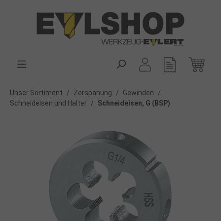
alt springen
Unser Sortiment
/
Zerspanung
/
Gewinden
/
Schneideisen und Halter
/
Schneideisen, G (BSP)