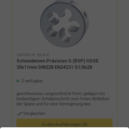
15878G1/8 - 69,26 €
Schneideisen Präzision G (BSP) HSSE
30x11mm DIN228 EN24231 G1/8x28
2 verfügbar
geschlossene, vorgeschlitzte Form, geläppt mit
beidseitigem Schälanschnitt zum freien Abfließen
der Späne und für eine Verringerung des
Schnittmoments sowie Vermeidung des
Vergleichen
Spänestaus in den Spanlöchern, gegen
Kaltverschweißungen nitriert, durch höhere
Zu den Ausführungen (8)
Schneidstollenzahl feine Spanaufteilung