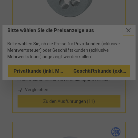
15880G3/4 - 80,68 €
Bitte wählen Sie die Preisanzeige aus
Schneideisen G (BSP) HSS 55x16mm DIN228
EN24231 G3/4x14
Bitte wählen Sie, ob die Preise für Privatkunden (inklusive
Mehrwertsteuer) oder Geschäftskunden (exklusive
10 verfügbar
Mehrwertsteuer) angezeigt werden sollen.
geschlossene, vorgeschlitzte Form B, mit
Privatkunde (inkl. MwSt.)
Geschäftskunde (exkl. MwSt
Schälanschnitt auf beiden Seiten, dadurch wird das
Anschneiden erleichtert und die Späne werden
sauber in Schneidrichtung abgeführt, Anschnitt
Vergleichen
über 1 1/2 Gänge
Zu den Ausführungen (11)