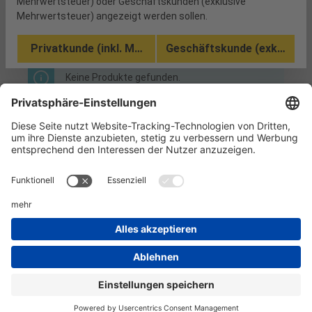
Mehrwertsteuer) oder Geschäftskunden (exklusive
Mehrwertsteuer) angezeigt werden sollen.
Produkte filtern
Privatkunde (inkl. MwSt.)
Geschäftskunde (exkl. MwSt
Keine Produkte gefunden.
Informationen
Kundenservice
Technikzentrum
Werkzeug-Eylert GmbH & Co. KG • F.-O.-Schimmel-Str. 3 • 09120 Chemnitz