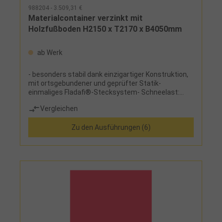
988204 - 3.509,31 €
Materialcontainer verzinkt mit
Holzfußboden H2150 x T2170 x B4050mm
ab Werk
- besonders stabil dank einzigartiger Konstruktion,
mit ortsgebundener und geprüfter Statik-
einmaliges Fladafi®-Stecksystem- Schneelast:
Einzelmodule 220 kg/m², Bodenlast: 500 kg/m²-
Vergleichen
Dach nach DIN EN 13501-5, Vorder- und Rückseite
mit längslaufender, integrierter Regenrinne-
Zu den Ausführungen (6)
langlebig durch wirkungsvollen Korrosionsschutz-
Seitenwände und Dach aus sendzimirverzinktem
Trapezstahlblech- Standardtür B 1300 mm x H 1890
mm jeweils an der Längsseite rechts angeschlagen,
verzinkte Türscharniere, Profilzylinderschloss mit
Alu-Drückergarnitur- natürlich belüfteter
Unterboden- Fußboden aus 20 mm Nut- und Feder-
Hobeldielen- Kantholzkonstruktion nach DIN 4074-
jederzeit ortsversetzbar- leicht zu
montierenHinweis:Die Lieferung erfolgt zerlegt!