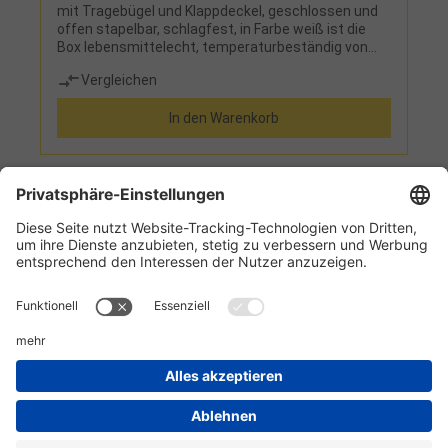
mit Tragebügel und Klappdeckel, geschlossen und
offen stapelbar, schlagfest, in Farbe weiß ist die
Box lebensmittelecht, temperaturbeständig von
-20° C bis kurzzeitig +80° C, leicht zu reinigen
Vergleichen
In den Warenkorb
1
2
3
4
5
Informationen
Kundenservice
Technikzentrum