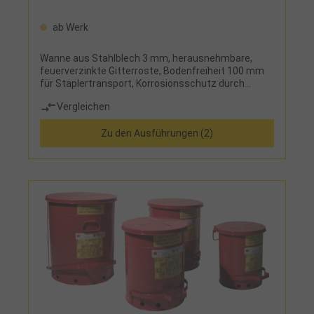
ab Werk
Wanne aus Stahlblech 3 mm, herausnehmbare,
feuerverzinkte Gitterroste, Bodenfreiheit 100 mm
für Staplertransport, Korrosionsschutz durch
Grundierung und Lackierung oder Feuerverzinkung,
Vergleichen
Auffangwanne entsprechend WHG, Ü-Zeichen
gemäß StawaRLieferumfang:herausnehmbarer,
Zu den Ausführungen (2)
feuerverzinkter Gitterrostboden