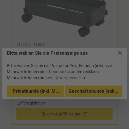
9895860 - 44,62 €
Fahrwagen Mehrzweckbehälter 60l
Bitte wählen Sie die Preisanzeige aus
Bitte wählen Sie, ob die Preise für Privatkunden (inklusive
bestellt
Mehrwertsteuer) oder Geschäftskunden (exklusive
Mehrwertsteuer) angezeigt werden sollen.
mit 4 weichen Lenkrollen für harte Böden
Privatkunde (inkl. MwSt.)
Geschäftskunde (exkl. MwSt
Vergleichen
Zu den Ausführungen (2)