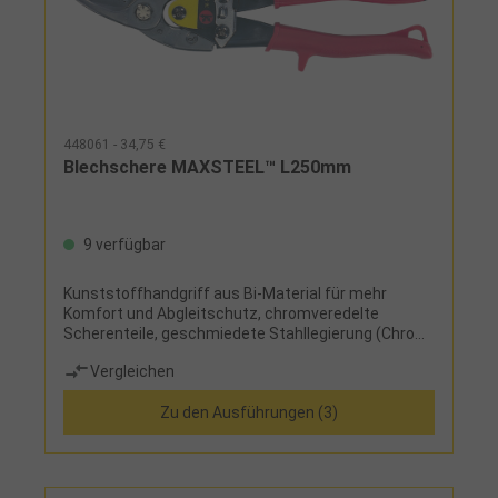
448061 - 34,75 €
Blechschere MAXSTEEL™ L250mm
9 verfügbar
Kunststoffhandgriff aus Bi-Material für mehr
Komfort und Abgleitschutz, chromveredelte
Scherenteile, geschmiedete Stahllegierung (Chrom-
Molybdän), patentierte Scharnierteile für einfache
Vergleichen
Handhabung, Einhandbedienung durch
automatischen Schnappriegel, löst sich mit Druck
Zu den Ausführungen (3)
auf den Griff, doppelt beschlagene Feder für lange
Lebensdauer