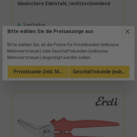
Idealschere Edelstahl, rechtsschneidend
3 verfügbar
Bitte wählen Sie die Preisanzeige aus
Klingen aus rostfreiem Edelstahl, durch optimierte
Abstimmung von Hebelverhältnis und
Bitte wählen Sie, ob die Preise für Privatkunden (inklusive
Schneidengeometrie ist der Kraftaufwand um 25%
Mehrwertsteuer) oder Geschäftskunden (exklusive
reduziert, eine kompakte Bauweise des
Mehrwertsteuer) angezeigt werden sollen.
Vergleichen
Scherenkopfes ermöglicht bei großer
Schneidenlänge eine hohe Wendigkeit für
In den Warenkorb
Privatkunde (inkl. MwSt.)
Geschäftskunde (exkl. MwSt
Figurenschnitte