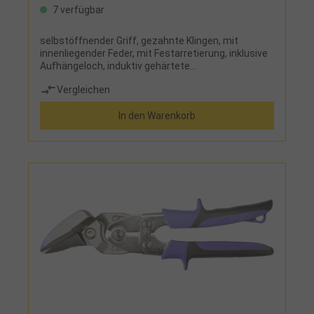
7 verfügbar
selbstöffnender Griff, gezahnte Klingen, mit
innenliegender Feder, mit Festarretierung, inklusive
Aufhängeloch, induktiv gehärtete
Präzisionsschneiden, mit Zweikomponenten-
Vergleichen
GriffLieferumfang: 1 Hebel-Blech-
Durchgangsschere, gerader Schnitt, Länge 250 mm
In den Warenkorb
1 Hebel-Blech-Durchgangsschere,
rechtsschneidend, Länge 240 mm 1 Hebel-Blech-
Durchgangsschere, linksschneidend, Länge 240 mm