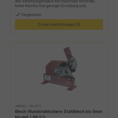
des Verletzungsrisikos bei maximaler Kontrolle,
hoher Komfort bei geringer Ermüdung und
Belastung von Sehnen und Bändern, Kombination
Vergleichen
aus griffiger und glatter Schneide für hohen Halt im
Werkstoff und sauberem Schnittbild, niedriges
Zu den Ausführungen (3)
Profil für maximale Zugänglichkeit bei maximaler
Stärke, kein zeitintensives Messen oder Markieren
durch Markierung auf den Schneiden, schnelles
Öffnen mit einer Hand
448905 - 184,47 €
Blech-/Rundstahlschere Stahlblech bis 5mm
Modell 1 BR 5/2