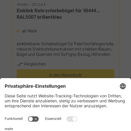
954461 - 257,04 €
Einklink Rohrschiebebügel für 95444...
RAL5007 brillantblau
ab Werk
einklinkbarer Schiebebügel für Palettenfahrgestelle,
robuste Stahlrohrkonstruktion mit stabilen Klauen,
Bügel und Querrohr mit Softgrip-Bezug, Hilfsrollen
zum Bewegen ohne Fahrgestell
Vergleichen
In den Warenkorb
Informationen