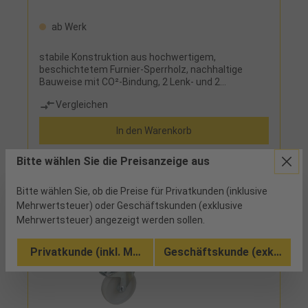
ab Werk
stabile Konstruktion aus hochwertigem,
beschichtetem Furnier-Sperrholz, nachhaltige
Bauweise mit CO²-Bindung, 2 Lenk- und 2
Bockrollen, mit 4 Fangecken, mit erhöhter
Vergleichen
Ladefläche für ergonomisches Arbeiten
Einsatz:Abstellen von Paletten, Gitterboxen,
In den Warenkorb
Stapelbehältern in ergonomisch günstiger Höhe
Bitte wählen Sie die Preisanzeige aus
Bitte wählen Sie, ob die Preise für Privatkunden (inklusive
Mehrwertsteuer) oder Geschäftskunden (exklusive
Mehrwertsteuer) angezeigt werden sollen.
Privatkunde (inkl. MwSt.)
Geschäftskunde (exkl. MwSt