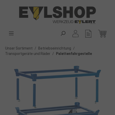
alt springen
Unser Sortiment
/
Betriebseinrichtung
/
Transportgeräte und Räder
/
Palettenfahrgestelle