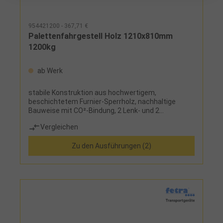
954421200 - 367,71 €
Palettenfahrgestell Holz 1210x810mm
1200kg
ab Werk
stabile Konstruktion aus hochwertigem,
beschichtetem Furnier-Sperrholz, nachhaltige
Bauweise mit CO²-Bindung, 2 Lenk- und 2
Bockrollen, mit 4 Fangecken Einsatz: Transport von
Vergleichen
Paletten, Gitterboxen, Stapelbehältern
Zu den Ausführungen (2)