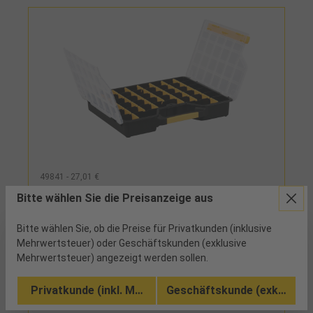
49841 - 27,01 €
Großsortimentskasten BASIC EuroPlus
Bitte wählen Sie die Preisanzeige aus
465x373x72mm mit 36 flexiblen Trennstegen
Bitte wählen Sie, ob die Preise für Privatkunden (inklusive
9 verfügbar
Mehrwertsteuer) oder Geschäftskunden (exklusive
Mehrwertsteuer) angezeigt werden sollen.
individuelle Aufteilung mit 36 flexiblen Trennstegen,
dadurch 7-43 Fächer möglich, einfache
Privatkunde (inkl. MwSt.)
Geschäftskunde (exkl. MwSt
Deckelsicherung durch stabilen
Verschlussschieber, sichere Sortierung: Fächer