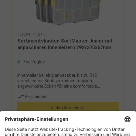
498294 - 11,54 €
Sortimentskasten SortMaster Junior mit
anpassbaren Innenleitern 292x375x67mm
7 verfügbar
Innenteiler beliebig anpassbar, bis zu 512
verschiedene Konfigurationen möglich,
angewinkelte Ecken für eine komfortable
Aufbewahrung von sperrigen Werkzeugen wie
Vergleichen
Hämmer, spezielle Deckelkonstruktion: obere
Rippen verschließen sich mit Innenteilern, Deckel
In den Warenkorb
zusätzlich verriegelbar