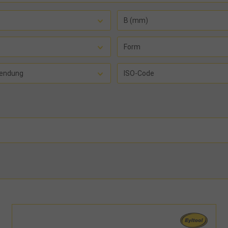
B (mm)
Form
endung
ISO-Code