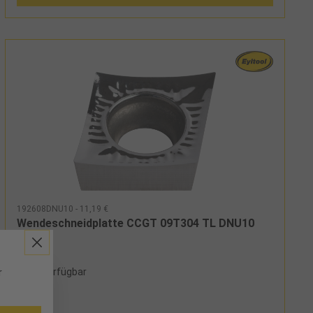
192608DNU10 - 11,19 €
Wendeschneidplatte CCGT 09T304 TL DNU10
30 verfügbar
r