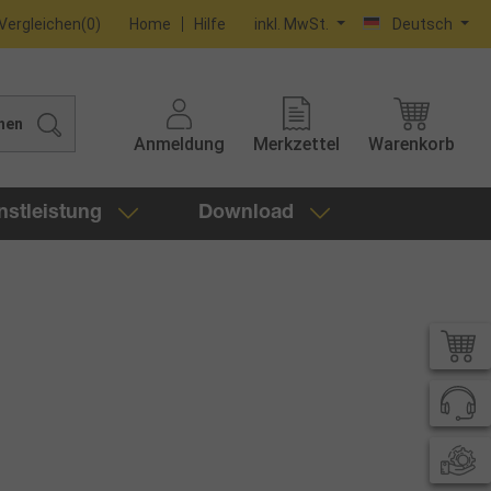
Vergleichen
(
0
)
Home
Hilfe
inkl. MwSt.
Deutsch
hen
Anmeldung
Merkzettel
Warenkorb
nstleistung
Download