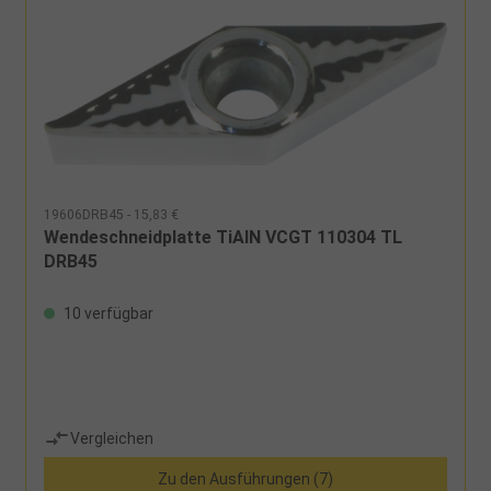
19606DRB45 - 15,83 €
Wendeschneidplatte TiAlN VCGT 110304 TL
DRB45
10 verfügbar
Vergleichen
Zu den Ausführungen (7)