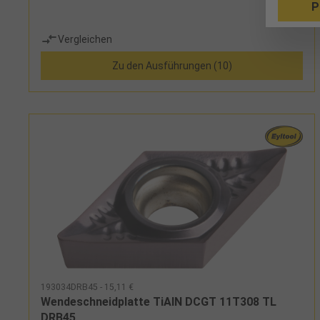
P
Vergleichen
Zu den Ausführungen (10)
193034DRB45 - 15,11 €
Wendeschneidplatte TiAlN DCGT 11T308 TL
DRB45