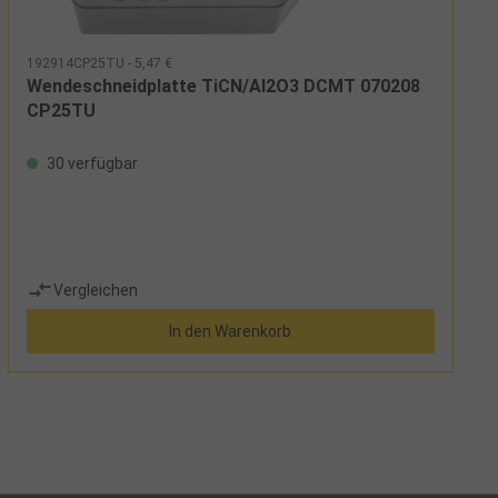
192914CP25TU - 5,47 €
Wendeschneidplatte TiCN/Al2O3 DCMT 070208
CP25TU
30 verfügbar
Vergleichen
In den Warenkorb