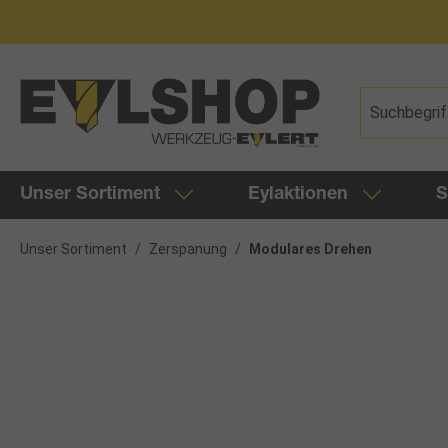
springen
Zur Hauptnavigation springen
Unser Sortiment
Eylaktionen
S
Unser Sortiment
/
Zerspanung
/
Modulares Drehen