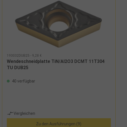
193032DUB25 - 9,28 €
Wendeschneidplatte TiN/Al2O3 DCMT 11T304
TU DUB25
40 verfügbar
Vergleichen
Zu den Ausführungen (9)