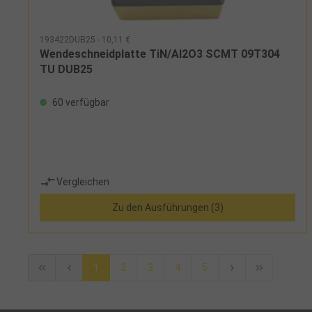
193422DUB25 - 10,11 €
Wendeschneidplatte TiN/Al2O3 SCMT 09T304
TU DUB25
60 verfügbar
Vergleichen
Zu den Ausführungen (3)
1
2
3
4
5