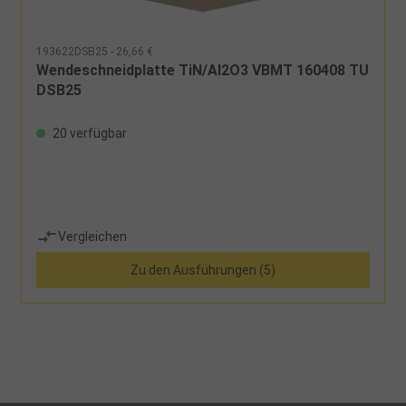
193622DSB25 - 26,66 €
Wendeschneidplatte TiN/Al2O3 VBMT 160408 TU
DSB25
20 verfügbar
Vergleichen
Zu den Ausführungen (5)