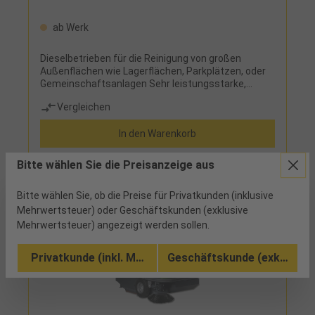
ab Werk
Dieselbetrieben für die Reinigung von großen
Außenflächen wie Lagerflächen, Parkplätzen, oder
Gemeinschaftsanlagen Sehr leistungsstarke,
robuste Kehrsaugmaschine mit hoher
Vergleichen
Funktionalität, geeignet für aufwendige
Reinigungsarbeiten Optimale Reinigungsergebnisse
In den Warenkorb
auch bei wechselnden Bodenbeschaffenheiten
wegen schwimmender Hauptkehrwalze mit
selbstregulierender HöheneinstellungOptimale
Bitte wählen Sie die Preisanzeige aus
Saugergebnisse auch bei hohem Feinstaubgehalt
durch leistungsfähigen, elektrischen
Bitte wählen Sie, ob die Preise für Privatkunden (inklusive
Stofftaschenrüttelfilter, Filter einfach und
werkzeuglos auswechselbarVermeidung von
Mehrwertsteuer) oder Geschäftskunden (exklusive
Staubaufwirbelung rund um die Maschine durch
Mehrwertsteuer) angezeigt werden sollen.
Abluftführung nach obenVermeidung von Schäden
bei Stößen durch Einfahren des
Privatkunde (inkl. MwSt.)
Geschäftskunde (exkl. MwSt
SeitenbesensErgonomischer Fahrerplatz mit
verstellbarem SitzSchnelle Kontrolle aller
Funktionen durch übersichtliches
ArmaturenbrettAuf diesen Artikel erhalten Sie die 3-
Jahres Stürmer Garantie bei Online-Registrierung.