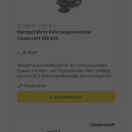
ST7302162 - 3.247,51 €
Handgeführte Kehrsaugmaschine
Cleancraft KM 625
ab Werk
Akkubetriebenes Modell für den professionellen
Einsatz Für Hart- und Teppichboden Self Levelling
System SLS: Selbstnivellierender Bürstenkopf mit
perfekter Bodenhaftung ermöglicht problemloses
Vergleichen
Saugen auch von Staub, Tierhaaren und kleinem
Schmutz Zweieinhalb Stunden Akkulaufzeit
In den Warenkorb
ermöglicht bequemes Arbeiten ohne Kabel
Vorprogrammierte Arbeitsmodi für leichte und
starke Verschmutzung für einfache Bedienung
Automatischer elektrischer Filterrüttler, auch bei
Bedarf manuell aktivierbar Auto-Stop-System
Eingebautes Batterieladegerät: Einfach an jeder
Steckdose aufladen Griff für den Transport und die