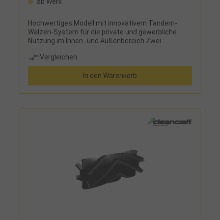
ab Werk
Hochwertiges Modell mit innovativem Tandem-
Walzen-System für die private und gewerbliche
Nutzung im Innen- und Außenbereich Zwei
Seitenbesen fegen das Kehrgut vor die Tandem-
Vergleichen
Kehrwalzen, diese befördern es von oben in den
KehrgutbehälterFür Kehrgut aller Größen, von flach
In den Warenkorb
liegendem Papier bis hin zu GetränkedosenFür
unterschiedlichste Bodenverhältnisse geeignet
durch höhenverstellbare Kehrwalzen und
SeitenbesenVerschleißfeste Kehrwalzen und
Seitenbesen aus PolyamidWiderstandsfähiger
Rahmen aus faserverstärktem KunststoffGroßer
KehrgutbehälterHandlich und leicht zu
schiebenTreppengängig durch hinten liegende
LaufräderPlatzsparende Aufbewahrung durch
einklappbaren GriffTandem-Walzen-
SystemEffektivere Reinigung als mit
herkömmlichen Einwalzen-SystemenZwei
Seitenbesen fegen Kehrgut aus Ecken und Kanten
vor die KehrwalzenZwei Kehrwalzen greifen den
Schmutz gemeinsam auf und befördern ihn im
Überwurf-Prinzip von oben in den
KehrgutbehälterDurch das Überwurf-Prinzip wird