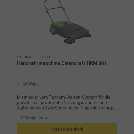
Lagerung einfach nach vorne klappbar
HerstellerStürmer Maschinen GmbHDr.-Robert-
Pfleger-Str. 26, 96103 Hallstadt,
Deutschlandinfo@stuermer-maschinen.de
Lieferumfang: Batterie 12V 42Ah AGM On-Board-
Ladegerät 12V 5Ah Seitenbesen Hauptkehrwalze
Plattenfilter
ST7304009 - 165,41 €
Handkehrmaschine Cleancraft HKM 801
ab Werk
Mit innovativem Tandem-Walzen-System für die
private und gewerbliche Nutzung im Innen- und
Außenbereich Zwei Seitenbesen fegen das Kehrgut
vor die Tandem-Kehrwalzen, diese befördern es von
Vergleichen
oben in den KehrgutbehälterFür unterschiedlichste
Bodenverhältnisse geeignet durch
In den Warenkorb
höhenverstellbare SeitenbesenVerschleißfeste