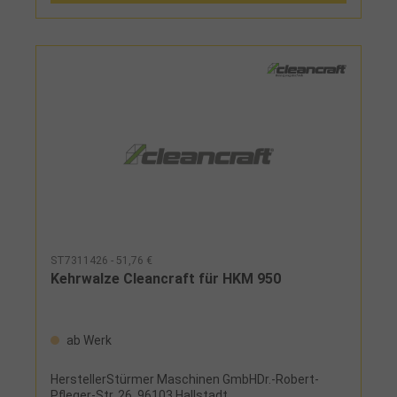
Kehrwalzen und Seitenbesen aus PolyamidHandlich
und leicht zu schiebenPlatzsparende
Aufbewahrung durch einklappbaren
GriffHerstellerStürmer Maschinen GmbHDr.-Robert-
Pfleger-Str. 26, 96103 Hallstadt,
Deutschlandinfo@stuermer-maschinen.de
Lieferumfang: 2 Seitenbesen2 Kehrwalzen
ST7311426 - 51,76 €
Kehrwalze Cleancraft für HKM 950
ab Werk
HerstellerStürmer Maschinen GmbHDr.-Robert-
Pfleger-Str. 26, 96103 Hallstadt,