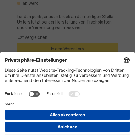
ab Werk
für den punkgenauen Druck an der richtigen Stelle
Unterstützt bei der Herstellung von Tischplatten
und die Verleimung von massiven
KantenGleichmäßige vertikale Druckausübung
Vergleichen
durch zweifach federgelagerte Führung der
handhydraulischen PressaggregateHorizontal und
In den Warenkorb
vertikal verstellbarIntegrierter Niederhalter für die
vollflächige Auflage des
WerkstücksHerstellerStürmer Maschinen GmbHDr.-
Robert-Pfleger-Str. 26, 96103 Hallstadt,
Deutschlandinfo@stuermer-maschinen.de
Informationen
Kundenservice
Technikzentrum