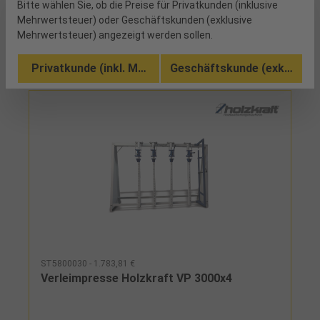
PressaggregateZentrale Erzeugung des
Bitte wählen Sie, ob die Preise für Privatkunden (inklusive
Vergleichen
Hydraulikdrucks über Handpumpe mit
Mehrwertsteuer) oder Geschäftskunden (exklusive
DruckanzeigeJedes Pressaggregat einzeln
Mehrwertsteuer) angezeigt werden sollen.
In den Warenkorb
abschaltbar mit AbsperrhahnIntegrierter
Niederhalter für die vollflächige Auflage des
Privatkunde (inkl. MwSt.)
Geschäftskunde (exkl. MwSt
WerkstücksHerstellerStürmer Maschinen GmbHDr.-
Robert-Pfleger-Str. 26, 96103 Hallstadt,
Deutschlandinfo@stuermer-maschinen.de
ST5800030 - 1.783,81 €
Verleimpresse Holzkraft VP 3000x4