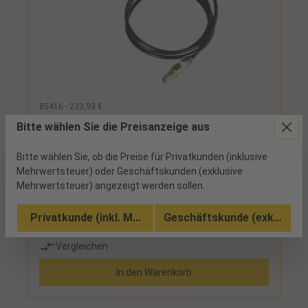
85416 - 233,93 €
Gravierstift Druckluft "GS PRO"
Bitte wählen Sie die Preisanzeige aus
Bitte wählen Sie, ob die Preise für Privatkunden (inklusive
1 verfügbar
Mehrwertsteuer) oder Geschäftskunden (exklusive
Mehrwertsteuer) angezeigt werden sollen.
Privatkunde (inkl. MwSt.)
Geschäftskunde (exkl. MwSt
Vergleichen
In den Warenkorb