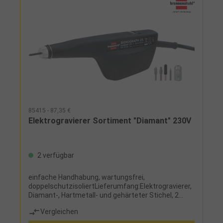
Windows Notebook in aktueller Konfiguration
85415 - 87,35 €
Elektrogravierer Sortiment "Diamant" 230V
2 verfügbar
einfache Handhabung, wartungsfrei,
doppelschutzisoliertLieferumfang:Elektrogravierer,
Diamant-, Hartmetall- und gehärteter Stichel, 2
Modellierstifte für Weichmetall wie Kupfer, Zinn und
Vergleichen
Alufolie