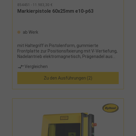
854451 - 11.983,30 €
Markierpistole 60x25mm e10-p63
ab Werk
mit Haltegriff in Pistolenform, gummierte
Frontplatte zur Positionsfixierung mit V-Vertiefung,
Nadelantrieb elektromagnetisch, Prägenadel aus
Hartmetall (Länge 60 mm), Prägung bis 62 HRC
Vergleichen
Materialhärte möglich, Höhenausgleich max. 5 mm
(abhängig von der Prägekraft), X-Achse mit
Zu den Ausführungen (2)
Linearführung und kugelgelagerten Schlitten,
Antrieb über Zahnstange, Y-Achse Schwenkantrieb
über Zahnstange, Schnelleinstellung für
Werkstückabstand, LED-
BeleuchtungSteuereinheitFolientastatur,
hochauflösendes Farbdisplay 480 x 272 px, USB-
Schnittstelle, spezieller USB-Treiber wird benötigt
(im Lieferumfang enthalten), RS 232 und RS 422
Schnittstelle (Ethernet und Gateway für Profibus
optional), Signalaustauch über potentialfreie
Kontakte, Start-/StoppeinheitSoftwareSchrifthöhe