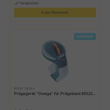
Vergleichen
möglich, kann Barcodes druckenLieferumfang:LM
280, Li-Ionen-Akku, Netzadapter, Software und
In den Warenkorb
Schriftband 12 mm schwarz auf weiß
85520 - 28,50 €
Prägegerät "Omega" für Prägeband 85522...