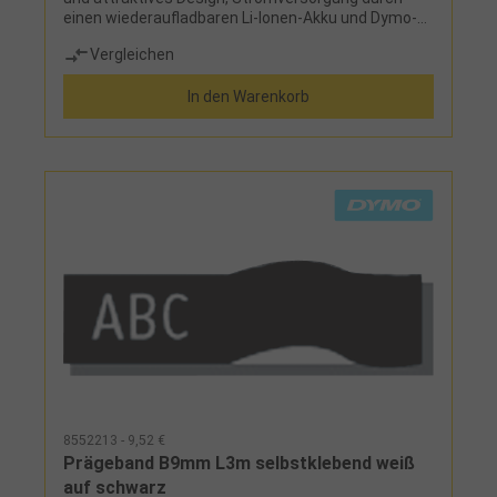
einen wiederaufladbaren Li-Ionen-Akku und Dymo-
NetzadapterLieferumfang:LM 360 D, Li-Ionen-Akku,
Vergleichen
Netzadapter und Schriftband 19 mm schwarz auf
weiß
In den Warenkorb
8552213 - 9,52 €
Prägeband B9mm L3m selbstklebend weiß
auf schwarz