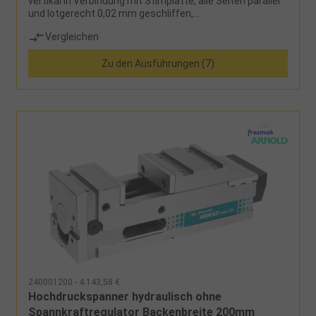
vertikal in Verbindung mit Stirnplatte, alle Seiten parallel
und lotgerecht 0,02 mm geschliffen,
Wiederholgenauigkeit bei Spannung 0,01 mm,
Vergleichen
mechanischer Hochdruckverstärker, Niederzug-
Spannsystem, Monoblockkonstruktion, Seitenfenster
Zu den Ausführungen (7)
zur leichteren ReinigungLieferumfang: Grundkörper
mechanische Spindel 1 Satz glatte Spannbacken 1
Handkurbel Bedienungshandbuch 4 Spannpratzen
Hinweis:Winkelantrieb für Handkurbel auf Anfrage!
240001200 - 4.143,58 €
Hochdruckspanner hydraulisch ohne
Spannkraftregulator Backenbreite 200mm