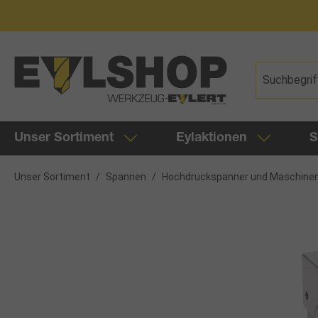
springen
Zur Hauptnavigation springen
Unser Sortiment
Eylaktionen
S
Unser Sortiment
/
Spannen
/
Hochdruckspanner und Maschine