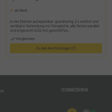
ab Werk
in vier Ebenen aufspannbar: grundseitig, 2 x seitlich und
vertikal in Verbindung mit Stirnplatte, alle Seiten parallel
und lotgerecht 0,02 mm geschliffen,
Wiederholgenauigkeit bei Spannung 0,01 mm,
Vergleichen
hydraulischer Hochdruckverstärker, Niederzug-
Spannsystem, Monoblockkonstruktion, Seitenfenster
Zu den Ausführungen (7)
zur leichteren ReinigungLieferumfang: Grundkörper
hydraulische Spindel 1 Satz glatte Spannbacken 1
Handkurbel Bedienungshandbuch 4 Spannpratzen
TECHNIKZENTRUM
ern