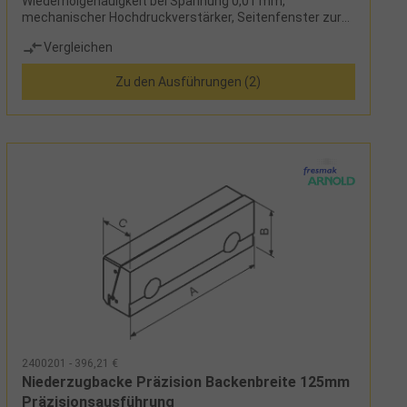
Wiederholgenauigkeit bei Spannung 0,01 mm,
mechanischer Hochdruckverstärker, Seitenfenster zur
leichten ReinigungLieferumfang: Grundkörper
Vergleichen
mechanische Spindel 1 Satz glatte Spannbacken 1
Handkurbel Bedienungshandbuch Spannpratzen
Zu den Ausführungen (2)
Hinweis:Winkelantrieb für Handkurbel auf Anfrage!
2400201 - 396,21 €
Niederzugbacke Präzision Backenbreite 125mm
Präzisionsausführung