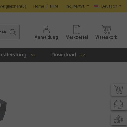
Vergleichen
(
0
)
Home
Hilfe
inkl. MwSt.
Deutsch
hen
Anmeldung
Merkzettel
Warenkorb
nstleistung
Download