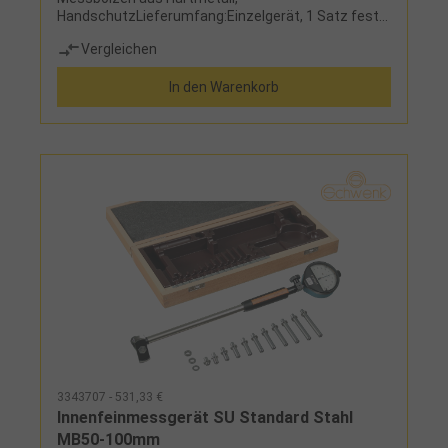
HandschutzLieferumfang:Einzelgerät, 1 Satz feste,
wechselbare Messanschläge zur Abdeckung des
Vergleichen
Messbereiches, 1 analoge Messuhr und Etui
In den Warenkorb
3343707 - 531,33 €
Innenfeinmessgerät SU Standard Stahl
MB50-100mm