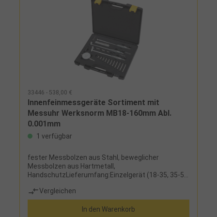
33446 - 538,00 €
Innenfeinmessgeräte Sortiment mit
Messuhr Werksnorm MB18-160mm Abl.
0,001mm
1 verfügbar
fester Messbolzen aus Stahl, beweglicher
Messbolzen aus Hartmetall,
HandschutzLieferumfang:Einzelgerät (18-35, 35-50,
50-160 mm), 1 Satz feste, wechselbare
Vergleichen
Messanschläge zur Abdeckung des
Messbereiches, 1 analoge Messuhr und Etui
In den Warenkorb