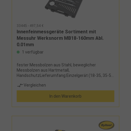
33445 - 497,54 €
Innenfeinmessgeräte Sortiment mit
Messuhr Werksnorm MB18-160mm Abl.
0,01mm
1 verfügbar
fester Messbolzen aus Stahl, beweglicher
Messbolzen aus Hartmetall,
HandschutzLieferumfang:Einzelgerät (18-35, 35-50,
50-160 mm), 1 Satz feste, wechselbare
Vergleichen
Messanschläge zur Abdeckung des
Messbereiches, 1 analoge Messuhr und Etui
In den Warenkorb