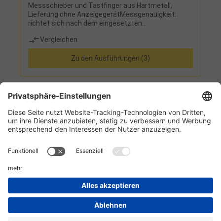
Messschieber und Tastfinger aus Hartmetall,
Lieferung ohne AnzeigegerätMessgenauigkeit:
richtet sich nach dem eingesetzten
AnzeigegerätLieferumfang:Einzelgerät,
Vergleichen
Messschieber und hartmetallbestückter Tastfinger
und Holzetui
Zu den Ausführungen (3)
1
2
3
4
5
Informationen
Kundenservice
Technikzentrum