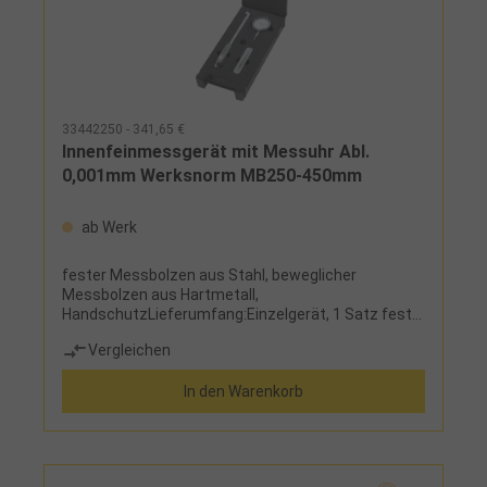
33442250 - 341,65 €
Innenfeinmessgerät mit Messuhr Abl.
0,001mm Werksnorm MB250-450mm
ab Werk
fester Messbolzen aus Stahl, beweglicher
Messbolzen aus Hartmetall,
HandschutzLieferumfang:Einzelgerät, 1 Satz feste,
wechselbare Messanschläge zur Abdeckung des
Vergleichen
Messbereiches, 1 analoge Messuhr und Etui
In den Warenkorb