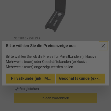
3343810 - 258,23 €
Innenfeinmessgerät mit Messuhr Abl.
Bitte wählen Sie die Preisanzeige aus
0,01mm Werksnorm MB10-18mm
Bitte wählen Sie, ob die Preise für Privatkunden (inklusive
ab Werk
Mehrwertsteuer) oder Geschäftskunden (exklusive
Mehrwertsteuer) angezeigt werden sollen.
gehärtete Messbolzen,
HandschutzLieferumfang:Einzelgerät, 1 Satz feste,
Privatkunde (inkl. MwSt.)
Geschäftskunde (exkl. MwSt
wechselbare Messanschläge zur Abdeckung des
Messbereiches, 1 analoge Messuhr und Etui
Vergleichen
In den Warenkorb