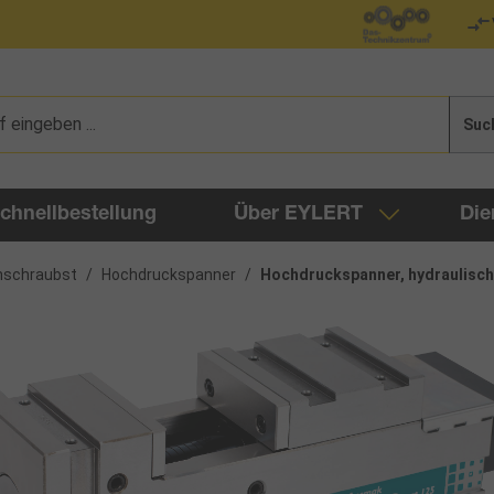
Suc
chnellbestellung
Über EYLERT
Die
nschraubst
/
Hochdruckspanner
/
Hochdruckspanner, hydraulisch