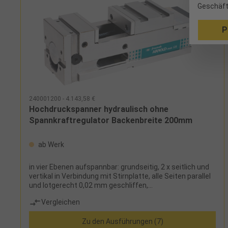
Geschäft
P
240001200 - 4.143,58 €
Hochdruckspanner hydraulisch ohne
Spannkraftregulator Backenbreite 200mm
ab Werk
in vier Ebenen aufspannbar: grundseitig, 2 x seitlich und
vertikal in Verbindung mit Stirnplatte, alle Seiten parallel
und lotgerecht 0,02 mm geschliffen,
Wiederholgenauigkeit bei Spannung 0,01 mm,
Vergleichen
hydraulischer Hochdruckverstärker, Niederzug-
Spannsystem, Monoblockkonstruktion, Seitenfenster
Zu den Ausführungen (7)
zur leichteren ReinigungLieferumfang: Grundkörper