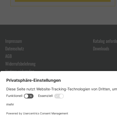
hydraulische Spindel 1 Satz glatte Spannbacken 1
Handkurbel Bedienungshandbuch 4 Spannpratzen
Impressum
Katalog anford
Datenschutz
Downloads
AGB
Widerrufsbelehrung
Vertrag widerrufen