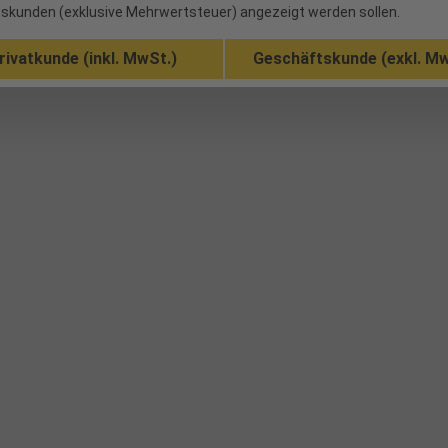
skunden (exklusive Mehrwertsteuer) angezeigt werden sollen.
rivatkunde (inkl. MwSt.)
Geschäftskunde (exkl. Mw