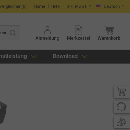
Vergleichen
(
0
)
Home
Hilfe
inkl. MwSt.
Deutsch
hen
Anmeldung
Merkzettel
Warenkorb
nstleistung
Download