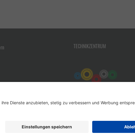
TECHNIKZENTRUM
ern
Werkzeug-Eylert GmbH & Co. KG • F.-O.-Schimmel-Str. 3 • 09120 Chemnitz