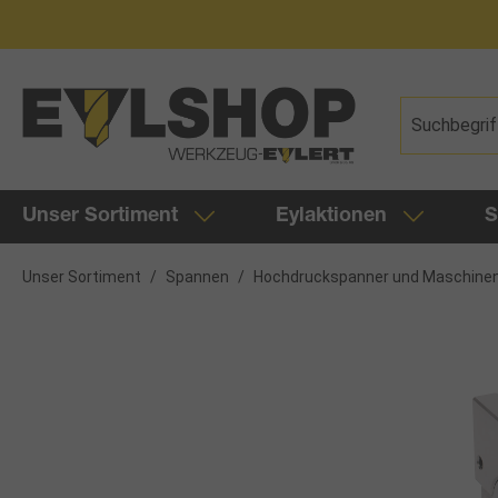
springen
Zur Hauptnavigation springen
Unser Sortiment
Eylaktionen
S
Unser Sortiment
/
Spannen
/
Hochdruckspanner und Maschine