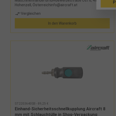
Maschinenhandel GmbHGewerbestraße Ost 6, 4921
P
Hohenzell, Österreichinfo@aircraft.at
Vergleichen
In den Warenkorb
ST2203640SB - 89,25 €
Einhand-Sicherheitsschnellkupplung Aircraft 8
mm mit Schlauchtülle in Shop-Verpackung