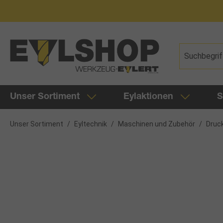
springen
Zur Hauptnavigation springen
Unser Sortiment
Eylaktionen
S
Unser Sortiment
/
Eyltechnik
/
Maschinen und Zubehör
/
Druck