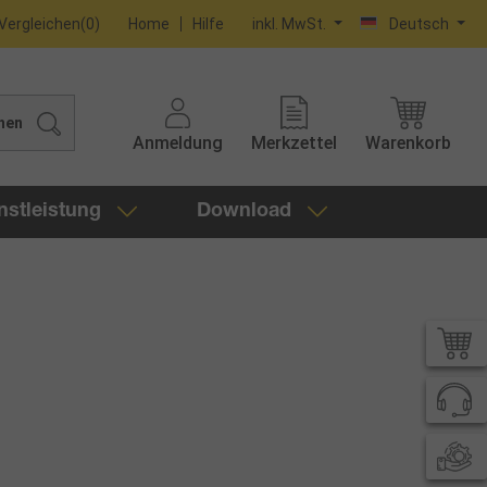
Vergleichen
(
0
)
Home
Hilfe
inkl. MwSt.
Deutsch
hen
Anmeldung
Merkzettel
Warenkorb
nstleistung
Download