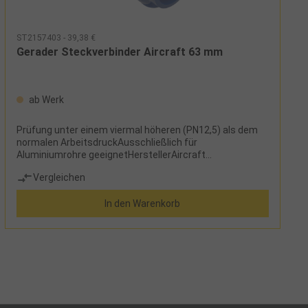
ST2157403 - 39,38 €
Gerader Steckverbinder Aircraft 63 mm
ab Werk
Prüfung unter einem viermal höheren (PN12,5) als dem
normalen ArbeitsdruckAusschließlich für
Aluminiumrohre geeignetHerstellerAircraft
Kompressorenbau und Maschinenhandel
Vergleichen
GmbHGewerbestraße Ost 6, 4921 Hohenzell,
Österreichinfo@aircraft.at
In den Warenkorb