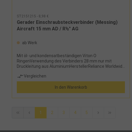
sicher abgetrenntDruckloses KuppelnErgonomische,
kompakte Form für eine intuitive und natürliche
HandhabungDurch drehbares Gehäuse ist die Stellung
ST2151215 - 8,98 €
des Bedienknopfes variabel verstellbarReduzierte Maße
Gerader Einschraubsteckverbinder (Messing)
für geringen Platzverbrauch, problemlose
Aircraft 15 mm AD / R½" AG
MontageHerstellerAircraft Kompressorenbau und
Maschinenhandel GmbHGewerbestraße Ost 6, 4921
Hohenzell, Österreichinfo@aircraft.at
ab Werk
Mit öl- und kondensatbeständigen Viton O
RingenVerwendung des Verbinders 28 mm nur mit
Druckleitung aus AluminiumHerstellerReliance Worldwide
Distribution (Europe) LimitedLudwig-Erhard-Allee 30,
Vergleichen
33719 Bielefeld, Deutschlandwww.johnguest.com
In den Warenkorb
1
2
3
4
5