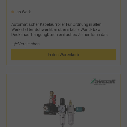
ab Werk
Automatischer Kabelaufroller Für Ordnung in allen
WerkstättenSchwenkbar über stabile Wand- bzw.
DeckenaufhängungDurch einfaches Ziehen kann das
Kabel arretiert oder nach Wunsch automatisch aufgerollt
Vergleichen
werden.Serienmäßig mit thermischer
ÜberlastsicherungGehäuse aus schlagfestem
In den Warenkorb
KunststoffBlockiervorrichtung abschaltbarMit starken
Rücklauffedern aus SpezialstahlBesonders
gleichmäßiger und vollständiger Rücklauf des
ElektrokabelsHerstellerAircraft Kompressorenbau und
Maschinenhandel GmbHGewerbestraße Ost 6, 4921
Hohenzell, Österreichinfo@aircraft.at