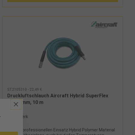
ST2105310 - 22,49 €
Druckluftschlauch Aircraft Hybrid SuperFlex
10x16 mm, 10 m
ab Werk
r
Für den professionellen Einsatz Hybrid Polymer Material