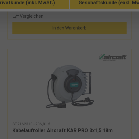
Rücklaufbremse verlangsamt den Kabeleinzug und
rivatkunde (inkl. MwSt.)
Geschäftskunde (exkl. Mw
erhöht so die Arbeitssicherheit - keine
Verletzungsgefahr durch zurückschnellendes
Vergleichen
KabelArretierung und automatisches Aufrollen des
Schlauches durch einfaches ZiehenGehäuse aus
In den Warenkorb
schlagfestem KunststoffSchwenkbarer Stahlbügel zur
Wand- oder Deckenaufhängung HerstellerAircraft
Kompressorenbau und Maschinenhandel
GmbHGewerbestraße Ost 6, 4921 Hohenzell,
Österreichinfo@aircraft.at Lieferumfang:
Aufhängvorrichtung
ST2162318 - 236,81 €
Kabelaufroller Aircraft KAR PRO 3x1,5 18m