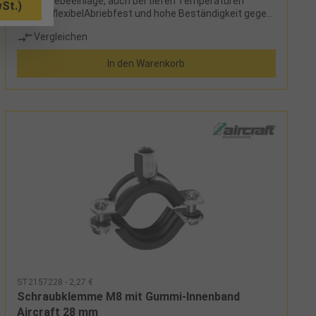
mit Gewebeeinlage, auch bei tiefen Temperaturen
St.)
extrem flexibelAbriebfest und hohe Beständigkeit gegen
Umwelteinflüsse, wie z. B. UV Licht, Öl,
Vergleichen
OzonBetriebsdruck bis maximal 20 barWesentlich
geringeres Gewicht als GummischläucheEinsetzbar in
In den Warenkorb
Temperaturbereichen zwischen -40°C und
80°CAusgestattet mit Knickschutz an beiden Enden und
je einer Schnellkupplung und StecktülleHerstellerAircraft
Kompressorenbau und Maschinenhandel
GmbHGewerbestraße Ost 6, 4921 Hohenzell,
Österreichinfo@aircraft.at Lieferumfang:
SchnellkupplungStecktülle
ST2157228 - 2,27 €
Schraubklemme M8 mit Gummi-Innenband
Aircraft 28 mm