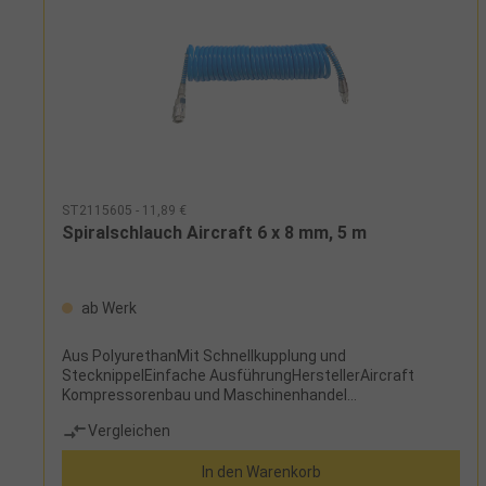
ST2115605 - 11,89 €
Spiralschlauch Aircraft 6 x 8 mm, 5 m
ab Werk
Aus PolyurethanMit Schnellkupplung und
StecknippelEinfache AusführungHerstellerAircraft
Kompressorenbau und Maschinenhandel
GmbHGewerbestraße Ost 6, 4921 Hohenzell,
Vergleichen
Österreichinfo@aircraft.at Lieferumfang: Standard-
SchnellkupplungStecknippel
In den Warenkorb