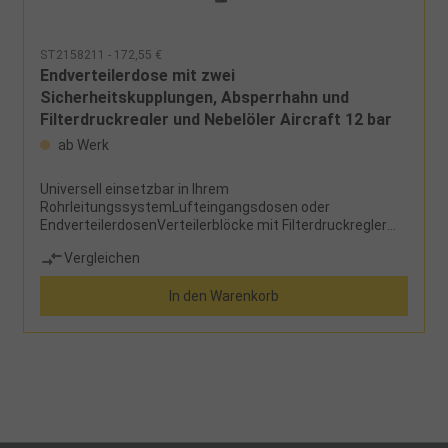
ST2158211 - 172,55 €
Endverteilerdose mit zwei
Sicherheitskupplungen, Absperrhahn und
Filterdruckregler und Nebelöler Aircraft 12 bar
18 mm
ab Werk
Universell einsetzbar in Ihrem
RohrleitungssystemLufteingangsdosen oder
EndverteilerdosenVerteilerblöcke mit Filterdruckregler
und Nebelöler ideal geeignet bei geringen
Vergleichen
PlatzverhältnissenEinfache MontageHerstellerAircraft
Kompressorenbau und Maschinenhandel
In den Warenkorb
GmbHGewerbestraße Ost 6, 4921 Hohenzell,
Österreichinfo@aircraft.at Lieferumfang:
LuftverteilerdoseKugelhahn R 1/2" IG x 1/2" AGGerader
Einschraubsteckverbinder 18 mm x R1/2"Blindstopfen
1/2"Sicherheitskupplung 1/2" AGDoppelgewindenippel
R1/4a. x R 1/2a. 134787 / konischFilterdruckregler 1/4" 12
barKoppelpaket 1/4" 12 barNebelöler 1/4"
12barSicherheitskupplung 1/4" AG