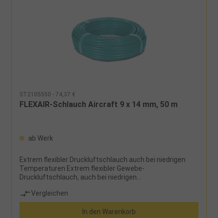
ST2105550 - 74,37 €
FLEXAIR-Schlauch Aircraft 9 x 14 mm, 50 m
ab Werk
Extrem flexibler Druckluftschlauch auch bei niedrigen
Temperaturen Extrem flexibler Gewebe-
Druckluftschlauch, auch bei niedrigen
TemperaturenBesonders widerstandsfähig gegen
Vergleichen
ölhaltige DruckluftHerstellerAircraft Kompressorenbau
und Maschinenhandel GmbHGewerbestraße Ost 6, 4921
In den Warenkorb
Hohenzell, Österreichinfo@aircraft.at