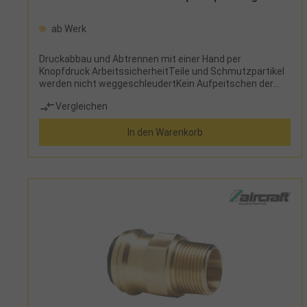
ab Werk
Druckabbau und Abtrennen mit einer Hand per
Knopfdruck ArbeitssicherheitTeile und Schmutzpartikel
werden nicht weggeschleudertKein Aufpeitschen der
Schlauchleitung wie bei einer konventionellen
Vergleichen
Schnelltrenn-KupplungDas System erfüllt die
Forderungen der ISO 4414 und ist BIA-konform. Erhöhter
In den Warenkorb
Sicherheitsstandard am Arbeitsplatz serienmäßig! Sehr
hohe DurchflussleistungAbsolute Dichtheit der
Kupplungen und der GewindeWirtschaftlicher Nutzen und
StabilitätLange Lebensdauer der Kupplung durch
hochwertige Verarbeitung und reduzierte mechanische
BelastungNiedrige Energiekosten aufgrund der
langanhaltenden Dichtheit der KupplungStecknippel wird
keiner mechanischen Belastung ausgesetzt, auch
Messingnippel halten somit längerWiderstandsfähig
gegen Abrieb, Stoßbelastungen, Quetschungen,
Vibrationen und KorrosionLeichtes, antistatisches und
kratzfestes MaterialKomfortSicherheitskupplungen -
unvergleichbar einfach zu bedienenMit einem
Knopfdruck wird der Druck abgebaut, mit einem weiteren
Knopfdruck werden Druckluftsysteme und -Werkzeuge