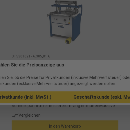
ST5301021 - 6.305,81 €
Halbautomatische Mehrspindel-Bohrmaschine
ählen Sie die Preisanzeige aus
Holzkraft MDB 21 PRO
len Sie, ob die Preise für Privatkunden (inklusive Mehrwertsteuer) ode
ab Werk
skunden (exklusive Mehrwertsteuer) angezeigt werden sollen.
Zum horizontalen und vertikalen Bohren für den
rivatkunde (inkl. MwSt.)
Geschäftskunde (exkl. Mw
Möbelbau Bohrspindeln mit Schnellspannsystem, fünf
Schnellspannfutter im Lieferumfang enthaltenMassiver
Arbeitstisch aus StahlPatentiertes System zur
Vergleichen
schnellen und einfachen Justierung der Bohrtiefe über
SpiralscheibePneumatische Bohrkopfschwenkung, zum
In den Warenkorb
Bohren in jeder Position zwischen 0° und 90°Abklappbare