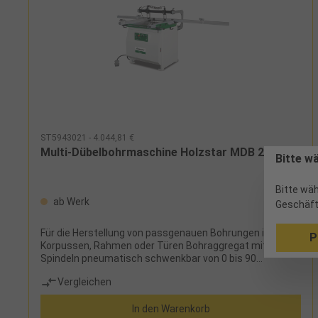
ST5943021 - 4.044,81 €
Multi-Dübelbohrmaschine Holzstar MDB 21
Bitte w
Bitte wäh
ab Werk
Geschäft
Für die Herstellung von passgenauen Bohrungen in
P
Korpussen, Rahmen oder Türen Bohraggregat mit 21
Spindeln pneumatisch schwenkbar von 0 bis 90
GradBohrvorschub einstellbarZwei verstellbare
Vergleichen
pneumatische Werkstückniederhalter für flexible
WerkstückspannungBedienung der Hauptfunktionen
In den Warenkorb
Spannen, Bohren und Lösen über FußpedalBohrtiefen-