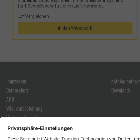
Möbelbau 29 Bohrspindeln mit Schnellspannsystem,
fünf Schnellspannfutter im Lieferumfang
enthaltenMassiver Arbeitstisch aus StahlPatentiertes
Vergleichen
System zur schnellen und einfachen Justierung der
Bohrtiefe über SpiralscheibePneumatische
In den Warenkorb
Bohrkopfschwenkung, zum Bohren in jeder Position
zwischen 0° und 90°Zweifach geführte Seitenanschläge
aus Gusseisen präzise über Drehrad mit Zählwerk
einstellbarHöheneinstellung des Bohrkopfes über
ZählwerkZwei positionierbare Pneumatik-
SpannzylinderDank 896mm Achsabstand ist auch eine
Bearbeitung von 2 Werksstücken mit je 444mm Breite
möglichAuf diesen Artikel erhalten Sie die 3-Jahres
Stürmer Garantie bei Online-Registrierung. Garantie nur
für Endkunden in Deutschland und Österreich
Impressum
Katalog anford
anwendbar.HerstellerStürmer Maschinen GmbHDr.-
Datenschutz
Downloads
Robert-Pfleger-Str. 26, 96103 Hallstadt,
Deutschlandinfo@stuermer-maschinen.de
AGB
Lieferumfang: Zwei pneumatische DruckzylinderFünf
SchnellspannfutterZwei Anschlaglineale mit je 1,5 m
Widerrufsbelehrung
LängeVier Klappanschläge für die AnschlaglinealeEine
Vertrag widerrufen
Einstelllehre für die Feineinstellung der Klappanschläge
auf den Anschlaglinealen