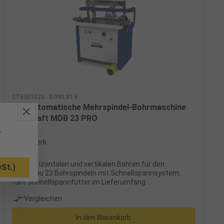
ST5301023 - 8.090,81 €
Halbautomatische Mehrspindel-Bohrmaschine
Holzkraft MDB 23 PRO
r
ab Werk
Zum horizontalen und vertikalen Bohren für den
St.)
Möbelbau 23 Bohrspindeln mit Schnellspannsystem,
fünf Schnellspannfutter im Lieferumfang
enthaltenMassiver Arbeitstisch aus StahlPatentiertes
Vergleichen
System zur schnellen und einfachen Justierung der
Bohrtiefe über SpiralscheibePneumatische
In den Warenkorb
Bohrkopfschwenkung, zum Bohren in jeder Position