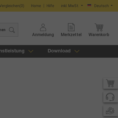
Vergleichen
(
0
)
Home
Hilfe
inkl. MwSt.
Deutsch
hen
Anmeldung
Merkzettel
Warenkorb
nstleistung
Download