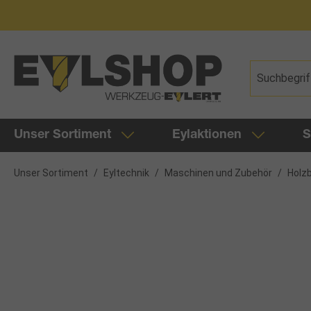
springen
Zur Hauptnavigation springen
Unser Sortiment
Eylaktionen
S
Unser Sortiment
/
Eyltechnik
/
Maschinen und Zubehör
/
Holz