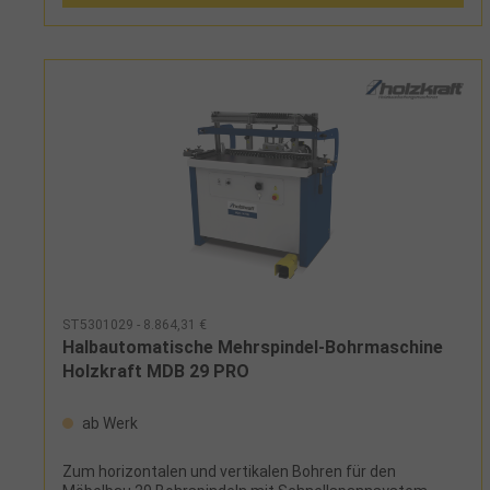
und Bohrhöhenanzeige über ZählwerkeStabile
Seitenanschlagprofile rechts und links mit Skala und je
einer Anschlagklappe3 Meter Hinteranschlag mit Skala
und 2 AnschlagklappenSechs Schnellwechselbohrfutter
für Schaft 10mm im LieferumfangHerstellerStürmer
Maschinen GmbHDr.-Robert-Pfleger-Str. 26, 96103
Hallstadt, Deutschlandinfo@stuermer-maschinen.de
Lieferumfang: Sechs Schnellwechselfutter für
Schaftdurchmesser 10 mmZwei Seitenanschläge mit je
einer Anschlagklappe 3m Aluminiumanschlag mit 2
Anschlagklappen
ST5301029 - 8.864,31 €
Halbautomatische Mehrspindel-Bohrmaschine
Holzkraft MDB 29 PRO
ab Werk
Zum horizontalen und vertikalen Bohren für den