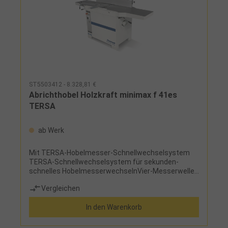
ST5503412 - 8.328,81 €
Abrichthobel Holzkraft minimax f 41es
TERSA
ab Werk
Mit TERSA-Hobelmesser-Schnellwechselsystem
TERSA-Schnellwechselsystem für sekunden­
schnelles HobelmesserwechselnVier-Messerwelle
für beste HobelergebnisseRuhiger Lauf durch
Vergleichen
Präzisionsaggregat und dank der schweren
GussausführungLange Abrichttische für präzises
In den Warenkorb
AbrichtenRobuste Abrichttische aus verripptem
Grauguss, gefräst und spannungsfrei, dadurch
unempfindlich und dauerhaft planGroßer stabiler