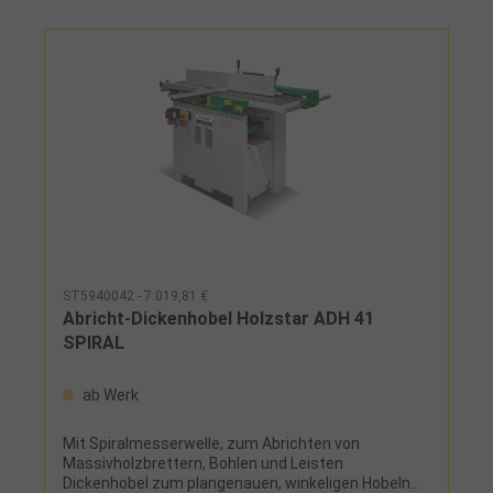
Aluminium-Abrichtanschlag mit
Rundstangenführung (1200 x 150 mm), leicht
verschiebbar und neigbar bis 45°Serienmäßig mit
HilfsanschlagLeistungsstarker 5,0 kW
IndustriemotorStabile Stahl-
GraugusskonstruktionLanglochbohreinrichtung
nachrüstbarAusgestattet mit abklappbaren
Hobelwellenschutz für benutzerfreundliches
ArbeitenAuf diesen Artikel erhalten Sie die 3-Jahres
Stürmer Garantie bei Online-Registrierung. Garantie
nur für Endkunden in Deutschland und Österreich
anwendbar.HerstellerSCM Group S.p.A Div.
MINIMAXVia Casale 450, 47826 Villa Verucchio (RN),
Italienminimax@scmgroup.com
ST5940042 - 7.019,81 €
Abricht-Dickenhobel Holzstar ADH 41
SPIRAL
ab Werk
Mit Spiralmesserwelle, zum Abrichten von
Massivholzbrettern, Bohlen und Leisten
Dickenhobel zum plangenauen, winkeligen Hobeln