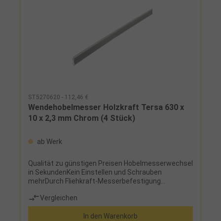
die 3-Jahres Stürmer Garantie bei Online-
Registrierung. Garantie nur für Endkunden in
Deutschland und Österreich
anwendbar.HerstellerStürmer Maschinen GmbHDr.-
Robert-Pfleger-Str. 26, 96103 Hallstadt,
Deutschlandinfo@stuermer-maschinen.de
ST5270620 - 112,46 €
Wendehobelmesser Holzkraft Tersa 630 x
10 x 2,3 mm Chrom (4 Stück)
ab Werk
Qualität zu günstigen Preisen Hobelmesserwechsel
in SekundenKein Einstellen und Schrauben
mehrDurch Fliehkraft-Messerbefestigung
selbstarretierendBesonders
Vergleichen
geräuscharmHerstellerStürmer Maschinen
GmbHDr.-Robert-Pfleger-Str. 26, 96103 Hallstadt,
In den Warenkorb
Deutschlandinfo@stuermer-maschinen.de