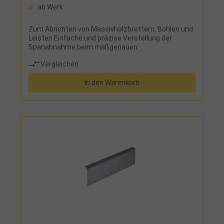
ab Werk
Zum Abrichten von Massivholzbrettern, Bohlen und
Leisten Einfache und präzise Verstellung der
Spanabnahme beim maßgenauen
DickenhobelnAutomatischer
Vergleichen
WerkstückvorschubGeradverzahnte Einzugswalze
und gummibeschichtete Auszugswalze für einen
In den Warenkorb
gleichmäßigen Vorschub ohne Beschädigungen am
WerkstückLeicht verstellbarer Aluminium-
Abrichtanschlag, neigbar von 90° bis
+45°Großdimensionierter Abrichttisch aus
verripptem Aluminium-DruckgussGroßer
Dickentisch aus Grauguss mit geschliffener
OberflächeIntegrierte, umklappbare Späne-
AbsaughaubeAuf diesen Artikel erhalten Sie die 3-
Jahres Stürmer Garantie bei Online-Registrierung.
Garantie nur für Endkunden in Deutschland und
Österreich anwendbar.HerstellerStürmer
Maschinen GmbHDr.-Robert-Pfleger-Str. 26, 96103
Hallstadt, Deutschlandinfo@stuermer-
maschinen.de