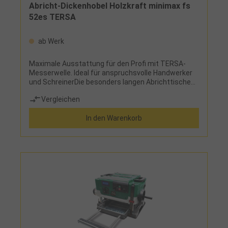
Abricht-Dickenhobel Holzkraft minimax fs
52es TERSA
ab Werk
Maximale Ausstattung für den Profi mit TERSA-
Messerwelle. Ideal für anspruchsvolle Handwerker
und SchreinerDie besonders langen Abrichttische
aus einem Stück ermöglichen leichtes Abrichten
Vergleichen
der WerkstückeArbeitstische sind aus Grauguss,
dadurch unempfindlich und dauerhaft planNach
In den Warenkorb
hinten, gleichzeitig öffnende Abrichttische mit
Zugfederunterstützung für schnelles und
bequemes UmrüstenDank festmontierter
Absaughaube ist beim Umrüsten kein Umstecken
des Absaugschlauchs nötig, dies spart wertvolle
ArbeitszeitSchräg verzahnte Stahleinzugswalze
sorgt für konstanten und gleichmäßigen
HolzeinzugGummi-Auszugswalze im Auslauf der
Dicke sichert gleichmäßigen
HolzauszugMaterialvorschub mit vier
GeschwindigkeitenHobeldickentischverstellung
über Handrad mit integrierter Anzeige für die