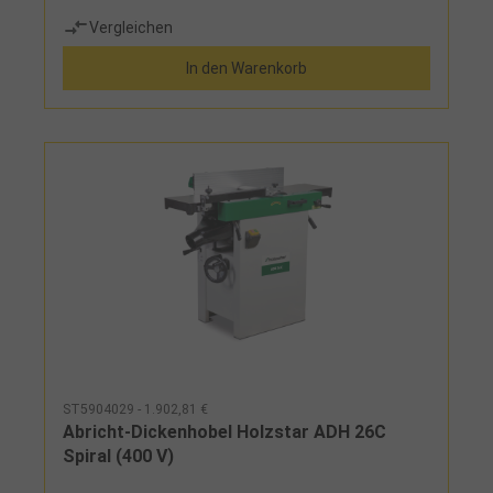
glatter OberflächenDickentisch mit mittiger
Vergleichen
Säulenführung, Zusatzführung und mechanischem
Zählwerk (Genauigkeit 0,1mm)Großdimensionierte
In den Warenkorb
Abrichttische aus Grauguss mit geschliffener
OberflächeHochklappen der Abrichttische mit
Federunterstützung für ein schnelles und
bequemes Umrüsten zum Dickenhobeln in
SekundenStabiler Profi-Abrichtanschlag
schwenkbar von 90 bis +45°Platzsparende seitliche
Führung des AbrichtanschlagsHochwertige
Verarbeitung und ergonomisches
DesignLanglochbohreinrichtung als Zubehör
erhältlichAuf diesen Artikel erhalten Sie die 3-
Jahres Stürmer Garantie bei Online-Registrierung.
Garantie nur für Endkunden in Deutschland und
Österreich anwendbar.HerstellerStürmer
Maschinen GmbHDr.-Robert-Pfleger-Str. 26, 96103
Hallstadt, Deutschlandinfo@stuermer-
maschinen.de Lieferumfang: Spiralmesserwelle
montiertProfi Seitenabrichtanschlag
ST5904029 - 1.902,81 €
Abricht-Dickenhobel Holzstar ADH 26C
Spiral (400 V)