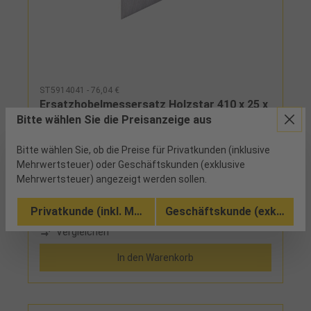
ST5914041 - 76,04 €
Ersatzhobelmessersatz Holzstar 410 x 25 x
Bitte wählen Sie die Preisanzeige aus
3,15 mm Tri HSS M42 (3 Stück)
Bitte wählen Sie, ob die Preise für Privatkunden (inklusive
ab Werk
Mehrwertsteuer) oder Geschäftskunden (exklusive
Mehrwertsteuer) angezeigt werden sollen.
HerstellerStürmer Maschinen GmbHDr.-Robert-
Pfleger-Str. 26, 96103 Hallstadt,
Deutschlandinfo@stuermer-maschinen.de
Privatkunde (inkl. MwSt.)
Geschäftskunde (exkl. MwSt
Vergleichen
In den Warenkorb