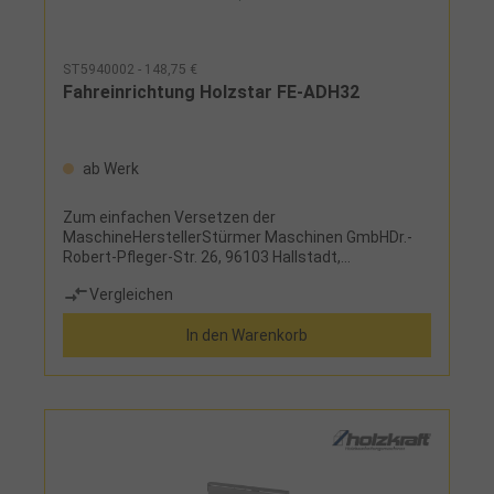
ST5940002 - 148,75 €
Fahreinrichtung Holzstar FE-ADH32
ab Werk
Zum einfachen Versetzen der
MaschineHerstellerStürmer Maschinen GmbHDr.-
Robert-Pfleger-Str. 26, 96103 Hallstadt,
Deutschlandinfo@stuermer-maschinen.de
Vergleichen
In den Warenkorb