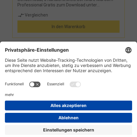
Professional Gratis zum Download unter
www.helios-preisser.com
Vergleichen
In den Warenkorb
1
2
3
4
Informationen
Kundenservice
Technikzentrum