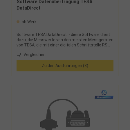
Software Datenübertragung TESA
DataDirect
ab Werk
Software TESA DataDirect: - diese Software dient
dazu, die Messwerte von den meisten Messgeräten
von TESA, die mit einer digitalen Schnittstelle RS
232 versehen sind, in Echtzeit zu erfassen und zu
Vergleichen
verarbeiten - sie verfügt über einen seriellen
Eingangs- und Ausgangstreiber, der besonders für
Zu den Ausführungen (3)
TESA Messgeräte, jedoch auch für Geräte anderer
Hersteller, konfiguriert wurde, die Messdaten
können zu Ihren Arbeitsblättern, Datenbanken und
Statistikmodulen sowie in Anwendungen von
Windows® übertragen werden - mit diesem
bedienerfreundlichen Rechnerprogramm ist es
einfach, Ihre eigenen Prüfberichte für das Messen
von Werkstücken zu erstellen - Programm-
Optionen: Exportieren von CSV-Dateien, Befehle
ASCII, dynamische Anzeige Software TESA
StatExpress: - die Software unterstützt Ihre
Qualitätssicherung in Ihren Fertigungsprozessen,
Ihre entsprechenden Kontrollkarten können erfasst,