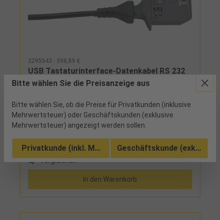
3295543 - 398,89 €
USB Tastaturinterface-Datenkabel RS 232
Power zum Anschluss 1 Messgerätes
Bitte wählen Sie die Preisanzeige aus
Bitte wählen Sie, ob die Preise für Privatkunden (inklusive
ab Werk
Mehrwertsteuer) oder Geschäftskunden (exklusive
Mehrwertsteuer) angezeigt werden sollen.
RS 232 Power (Energieversorgung über
Datenkabel)~USB-Tastaturinterface und
Messmittelkabel in einem Gerät, zum Anschluss
Privatkunde (inkl. MwSt.)
Geschäftskunde (exkl. MwSt
eines Messgerätes, keine Treiberdatei für die USB-
Vergleichen
Schnittstelle erforderlich, das Interface gibt sich
als Tastatur zu erkennen, Abschlusszeichen wie
In den Warenkorb
Enter oder Tab usw. können am USB-
Tastaturinterface eingestellt und automatisch
mitgesendet werden, weitere Einstellungen wie
Sprache, Trennzeichen und Timer, Data-Taste am
Messmittel für Datenübertragung oder per Timer