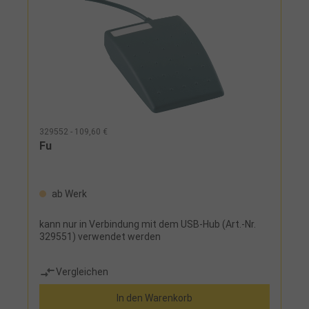
Software zur Anzeige und Verwaltung von Daten -
Software exportiert die Daten in
Verarbeitungssoftware STAT-EXPRESS, Q-DAS
oder MS Excel® - nur verwendbar für TESA
Messmittel mit TLC-BLE-Verbindung~Software
TESA DataDirect
329552 - 109,60 €
Fu
ab Werk
kann nur in Verbindung mit dem USB-Hub (Art.-Nr.
329551) verwendet werden
Vergleichen
In den Warenkorb