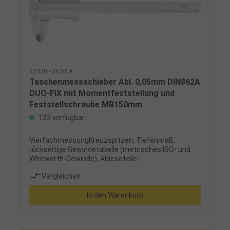
32420 - 38,56 €
Taschenmessschieber Abl. 0,05mm DIN862A
DUO-FIX mit Momentfeststellung und
Feststellschraube MB150mm
133 verfügbar
VierfachmessungKreuzspitzen, Tiefenmaß,
rückseitige Gewindetabelle (metrisches ISO- und
Whitworth-Gewinde), Ableseteile
mattverchromtLieferumfang:Messschieber und
Vergleichen
Etui
In den Warenkorb