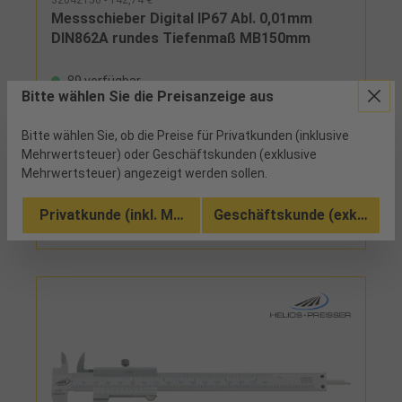
32042150 - 142,74 €
Messschieber Digital IP67 Abl. 0,01mm
DIN862A rundes Tiefenmaß MB150mm
89 verfügbar
Bitte wählen Sie die Preisanzeige aus
VierfachmessungKreuzspitzen,
Bitte wählen Sie, ob die Preise für Privatkunden (inklusive
FeststellschraubeLieferumfang:Messschieber,
Knopfzelle CR2032 und Etui
Mehrwertsteuer) oder Geschäftskunden (exklusive
Mehrwertsteuer) angezeigt werden sollen.
Vergleichen
Privatkunde (inkl. MwSt.)
Geschäftskunde (exkl. MwSt
Zu den Ausführungen (3)