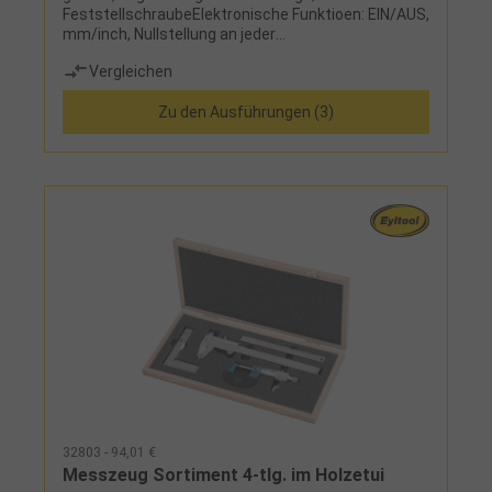
FeststellschraubeElektronische Funktioen: EIN/AUS,
mm/inch, Nullstellung an jeder
StelleLieferumfang:Messschieber, Knopfzelle
Vergleichen
CR2032 und Etui
Zu den Ausführungen (3)
32803 - 94,01 €
Messzeug Sortiment 4-tlg. im Holzetui