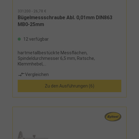
331200 - 26,78 €
Bügelmessschraube Abl. 0,01mm DIN863
MB0-25mm
12 verfügbar
hartmetallbestückte Messflächen,
Spindeldurchmesser 6,5 mm, Ratsche,
Klemmhebel,
HandwärmeschutzLieferumfang:Messschraube,
Vergleichen
Holzetui, ab Messbereich 25-50 mm mit
Einstellmaß
Zu den Ausführungen (6)