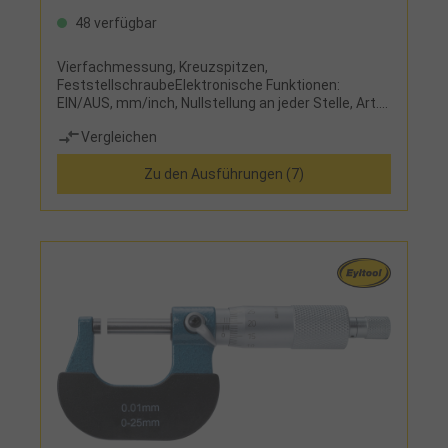
48 verfügbar
Vierfachmessung, Kreuzspitzen,
FeststellschraubeElektronische Funktionen:
EIN/AUS, mm/inch, Nullstellung an jeder Stelle, Art.-
Nr. 321151... zusätzlich mit ABS-
Vergleichen
FunktionLieferumfang:Messschieber, Knopfzelle
CR2032 und Etui
Zu den Ausführungen (7)