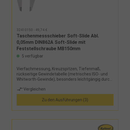
32410150 - 49,74 €
Taschenmessschieber Soft-Slide Abl.
0,05mm DIN862A Soft-Slide mit
Feststellschraube MB150mm
5 verfügbar
Vierfachmessung, Kreuzspitzen, Tiefenmaß,
rückseitige Gewindetabelle (metrisches ISO- und
Whitworth-Gewinde), besonders leichtgängig durch
doppelte geläppte Führungsschiene, Ableseteile
Vergleichen
mattverchromt,
FeststellschraubeLieferumfang:Messschieber und
Zu den Ausführungen (3)
Etui