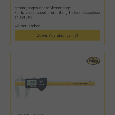
gerade, abgerundete Messstange,
FeststellschraubeLieferumfang:Tiefenmessschieb
er und Etui
Vergleichen
Zu den Ausführungen (3)