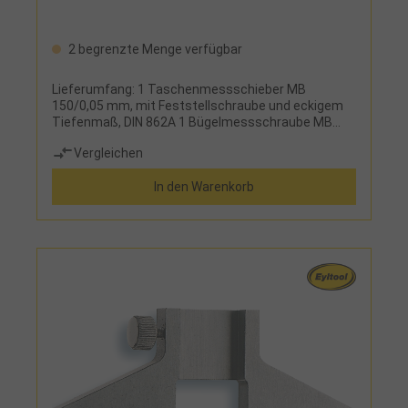
2 begrenzte Menge verfügbar
Lieferumfang: 1 Taschenmessschieber MB
150/0,05 mm, mit Feststellschraube und eckigem
Tiefenmaß, DIN 862A 1 Bügelmessschraube MB
25/0,01 mm, mit Ratsche und Einstellschlüssel, DIN
Vergleichen
863 1 Haarwinkel 100 mm x 70 mm, rostfrei, DIN
875/00 1 biegsamer Stahlmaßstab 150 mm, DIN
In den Warenkorb
2968/II im Holzetui mit Schaumstoffeinlage