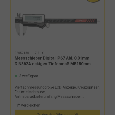
32052150 - 117,81 €
Messschieber Digital IP67 Abl. 0,01mm
DIN862A eckiges Tiefenmaß MB150mm
3 verfügbar
Vierfachmessunggroße LCD-Anzeige, Kreuzspitzen,
Feststellschraube,
AntriebsradLieferumfang:Messschieber,
Knopfezelle CR2032 und Etui
Vergleichen
Zu den Ausführungen (4)