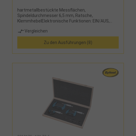
hartmetallbestückte Messflächen,
Spindeldurchmesser 6,5 mm, Ratsche,
KlemmhebelElektronische Funktionen: EIN/AUS,
mm/inch, Nullstellung an jeder Stelle,
Vergleichen
ABS/INCLieferumfang:Messschraube, Knopfzelle
D357, Etui, ab Messbereich 25-50 mm mit
Zu den Ausführungen (8)
Einstellmaß