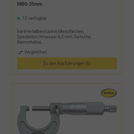
MB0-25mm
12 verfügbar
hartmetallbestückte Messflächen,
Spindeldurchmesser 6,5 mm, Ratsche,
Klemmhebel,
HandwärmeschutzLieferumfang:Messschraube,
Vergleichen
Holzetui, ab Messbereich 25-50 mm mit
Einstellmaß
Zu den Ausführungen (6)