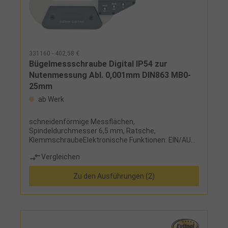
331160 - 402,58 €
Bügelmessschraube Digital IP54 zur
Nutenmessung Abl. 0,001mm DIN863 MB0-
25mm
ab Werk
schneidenförmige Messflächen,
Spindeldurchmesser 6,5 mm, Ratsche,
KlemmschraubeElektronische Funktionen: EIN/AUS,
mm/inch, Nullstellung an jeder Stelle, Hold,
Vergleichen
ABS/INCLieferumfang:Messschraube, Knopfzelle
LR44, Etui, ab Messbereich 25-50 mm mit
Zu den Ausführungen (2)
Einstellmaß