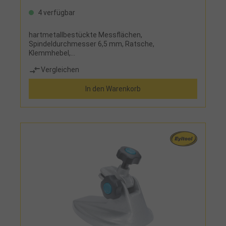
4 verfügbar
hartmetallbestückte Messflächen,
Spindeldurchmesser 6,5 mm, Ratsche,
Klemmhebel,
HandwärmeschutzLieferumfang:Bügelmessschrau
Vergleichen
be (0-25, 25-50, 50-75, 75-100 mm), Einstellmaß (25,
50, 75 mm) und Holzetui
In den Warenkorb