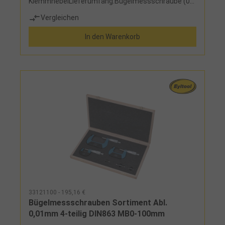
KlemmhebelLieferumfang:Bügelmessschraube (0-
25, 25-50, 50-75, 75-100 mm), Einstellmaß 25, 50, 75
Vergleichen
mm) und Holzetui
In den Warenkorb
33121100 - 195,16 €
Bügelmessschrauben Sortiment Abl.
0,01mm 4-teilig DIN863 MB0-100mm