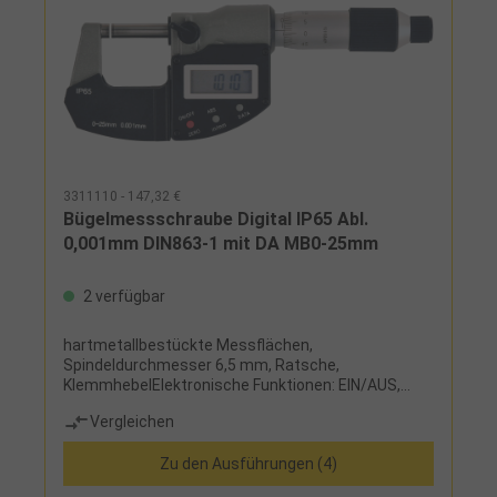
3311110 - 147,32 €
Bügelmessschraube Digital IP65 Abl.
0,001mm DIN863-1 mit DA MB0-25mm
2 verfügbar
hartmetallbestückte Messflächen,
Spindeldurchmesser 6,5 mm, Ratsche,
KlemmhebelElektronische Funktionen: EIN/AUS,
mm/inch, Nullstellung an jeder Stelle,
Vergleichen
ABSLieferumfang:Messschraube, Knopfzelle LR44 ,
Etui, ab Messbereich 25-50 mm mit Einstellmaß
Zu den Ausführungen (4)