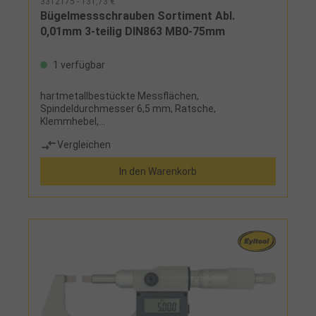
3312175 - 131,73 €
Bügelmessschrauben Sortiment Abl.
0,01mm 3-teilig DIN863 MB0-75mm
1 verfügbar
hartmetallbestückte Messflächen,
Spindeldurchmesser 6,5 mm, Ratsche,
Klemmhebel,
HandwärmeschutzLieferumfang:Bügelmessschrau
Vergleichen
be (0-25, 25-50, 50-75 mm), Einstellmaß (25, 75
mm) und Holzetui
In den Warenkorb