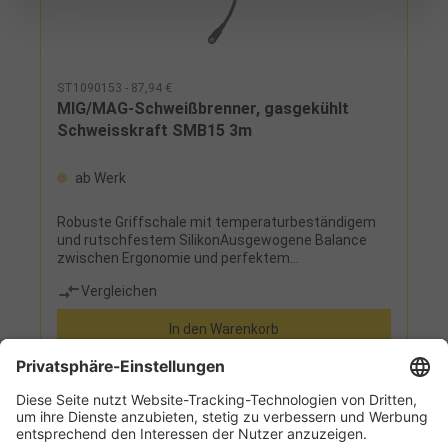
ST1090153 - 87,94 €
MIG/MAG-Schweißbrenner, gasgekühlt
Schweisskraft SMB15 3m
ab Werk
Robuste Griffschale mit temperaturbeständigem
und rutschfestem SilikonAusgewogene Balance
zwischen Ergonomie und perfektem
DrahtvorschubHerstellerStürmer Maschinen
Vergleichen
GmbHDr.-Robert-Pfleger-Str. 26, 96103 Hallstadt,
Deutschlandinfo@stuermer-maschinen.de
In den Warenkorb