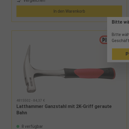
Vergleichen
In den Warenkorb
Bitte w
Bitte wäh
Geschäft
P
4815502 - 84,37 €
Latthammer Ganzstahl mit 2K-Griff geraute
Bahn
8 verfügbar