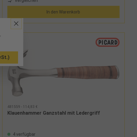
Vergleichen
In den Warenkorb
r
St.)
481559 - 114,83 €
Klauenhammer Ganzstahl mit Ledergriff
4 verfügbar