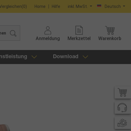
Vergleichen
(
0
)
Home
Hilfe
inkl. MwSt.
Deutsch
hen
Anmeldung
Merkzettel
Warenkorb
nstleistung
Download