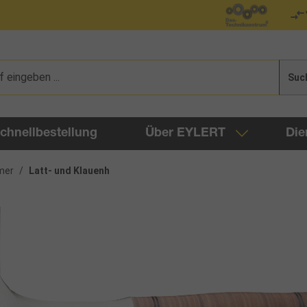
Suc
chnellbestellung
Über EYLERT
Die
mer
/
Latt- und Klauenh