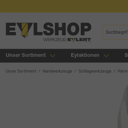
springen
Zur Hauptnavigation springen
Unser Sortiment
Eylaktionen
S
Unser Sortiment
/
Handwerkzeuge
/
Schlagwerkzeuge
/
Häm