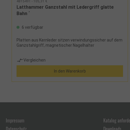
4815491 - 105,31 €
Latthammer Ganzstahl mit Ledergriff glatte
Bahn ´
6 verfügbar
Platten aus Kernleder sitzen verwindungssicher auf dem
Ganzstahlgriff, magnetischer Nagelhalter
Vergleichen
In den Warenkorb
Impressum
Katalog anford
Datenschutz
Downloads