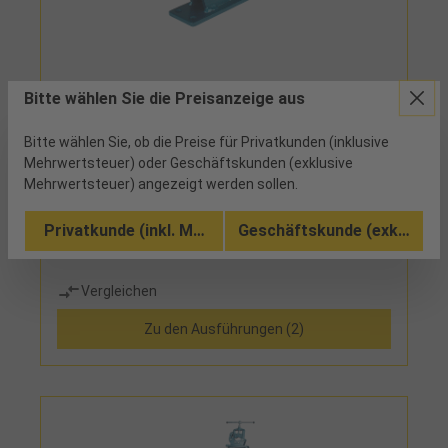
46572 - 281,55 €
Bitte wählen Sie die Preisanzeige aus
Rohrschraubstock 1/2"-3"
Bitte wählen Sie, ob die Preise für Privatkunden (inklusive
Mehrwertsteuer) oder Geschäftskunden (exklusive
2 verfügbar
Mehrwertsteuer) angezeigt werden sollen.
geschmiedet, auswechselbare Spannbacken
Privatkunde (inkl. MwSt.)
Geschäftskunde (exkl. MwSt
gehärtet (HRC 50)
Vergleichen
Zu den Ausführungen (2)