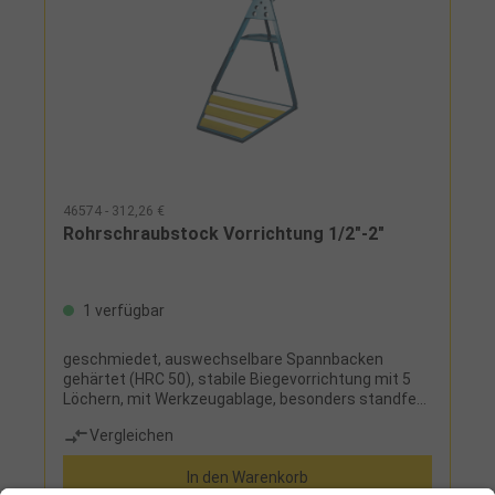
46574 - 312,26 €
Rohrschraubstock Vorrichtung 1/2"-2"
1 verfügbar
geschmiedet, auswechselbare Spannbacken
gehärtet (HRC 50), stabile Biegevorrichtung mit 5
Löchern, mit Werkzeugablage, besonders standfest
durch ausklappbares Fußbrett, zusammenlegbar,
Vergleichen
leicht zu transportierenHinweis:Sperriges Gut! Es
können zusätzliche Versandkosten anfallen.
In den Warenkorb