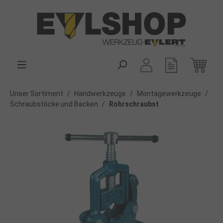
alt springen
Unser Sortiment
/
Handwerkzeuge
/
Montagewerkzeuge
/
Schraubstöcke und Backen
/
Rohrschraubst