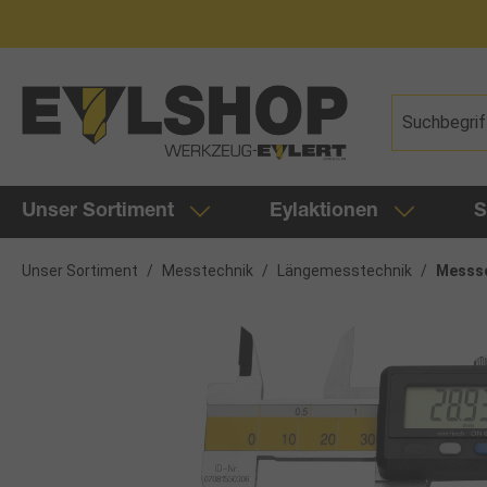
springen
Zur Hauptnavigation springen
Unser Sortiment
Eylaktionen
S
Unser Sortiment
/
Messtechnik
/
Längemesstechnik
/
Messsc