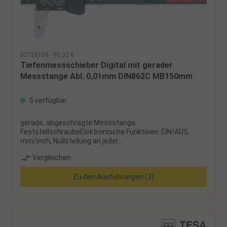
32726150 - 90,32 €
Tiefenmessschieber Digital mit gerader
Messstange Abl. 0,01mm DIN862C MB150mm
5 verfügbar
gerade, abgeschrägte Messstange,
FeststellschraubeElektronische Funktioen: EIN/AUS,
mm/inch, Nullstellung an jeder
StelleLieferumfang:Messschieber, Knopfzelle CR2032
Vergleichen
und Etui
Zu den Ausführungen (3)