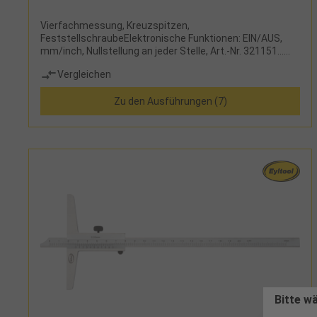
Vierfachmessung, Kreuzspitzen,
FeststellschraubeElektronische Funktionen: EIN/AUS,
mm/inch, Nullstellung an jeder Stelle, Art.-Nr. 321151...
zusätzlich mit ABS-
Vergleichen
FunktionLieferumfang:Messschieber, Knopfzelle CR2032
und Etui
Zu den Ausführungen (7)
Bitte w