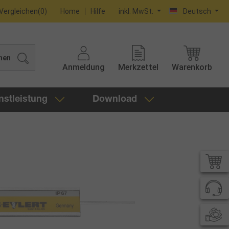
Vergleichen
(
0
)
Home
Hilfe
inkl. MwSt.
Deutsch
hen
Anmeldung
Merkzettel
Warenkorb
nstleistung
Download