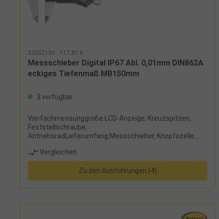
32052150 - 117,81 €
Messschieber Digital IP67 Abl. 0,01mm DIN862A
eckiges Tiefenmaß MB150mm
3 verfügbar
Vierfachmessunggroße LCD-Anzeige, Kreuzspitzen,
Feststellschraube,
AntriebsradLieferumfang:Messschieber, Knopfezelle
CR2032 und Etui
Vergleichen
Zu den Ausführungen (4)