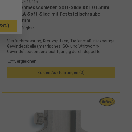
32410150 - 49,74 €
r
Taschenmessschieber Soft-Slide Abl. 0,05mm
DIN862A Soft-Slide mit Feststellschraube
MB150mm
St.)
5 verfügbar
Vierfachmessung, Kreuzspitzen, Tiefenmaß, rückseitige
Gewindetabelle (metrisches ISO- und Whitworth-
Gewinde), besonders leichtgängig durch doppelte
geläppte Führungsschiene, Ableseteile mattverchromt,
Vergleichen
FeststellschraubeLieferumfang:Messschieber und Etui
Zu den Ausführungen (3)