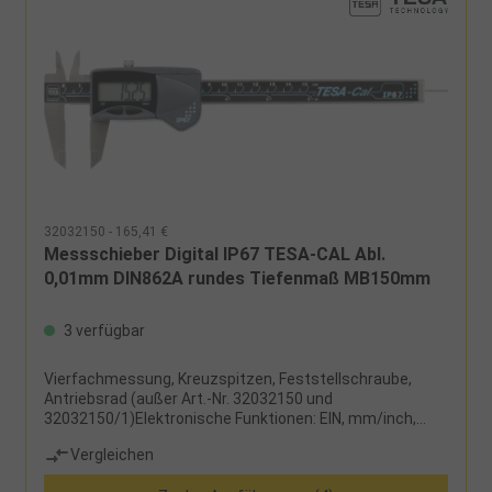
32032150 - 165,41 €
Messschieber Digital IP67 TESA-CAL Abl.
0,01mm DIN862A rundes Tiefenmaß MB150mm
3 verfügbar
Vierfachmessung, Kreuzspitzen, Feststellschraube,
Antriebsrad (außer Art.-Nr. 32032150 und
32032150/1)Elektronische Funktionen: EIN, mm/inch,
ABS/DIFF, Nullstellung an jeder Stelle, automatische
Vergleichen
Sparabschaltung nach 10 min, Abschaltung nach 2
hLieferumfang:Messschieber, Knopfzelle CR2032 und