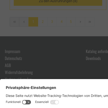
Zu den Ausführungen (8)
1
2
3
4
5
Impressum
Katalog anford
Datenschutz
Downloads
AGB
Widerrufsbelehrung
Vertrag widerrufen