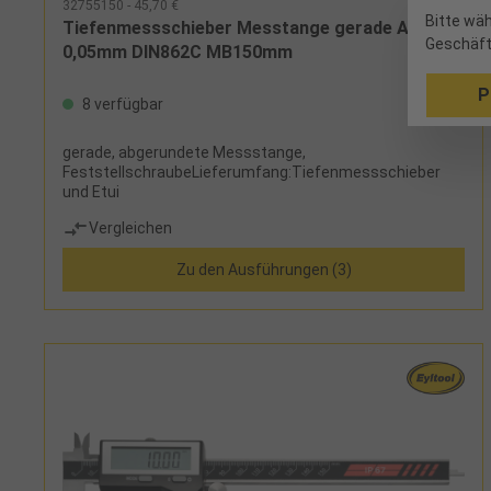
32755150 - 45,70 €
Bitte wäh
Tiefenmessschieber Messtange gerade Abl.
Geschäft
0,05mm DIN862C MB150mm
P
8 verfügbar
gerade, abgerundete Messstange,
FeststellschraubeLieferumfang:Tiefenmessschieber
und Etui
Vergleichen
Zu den Ausführungen (3)