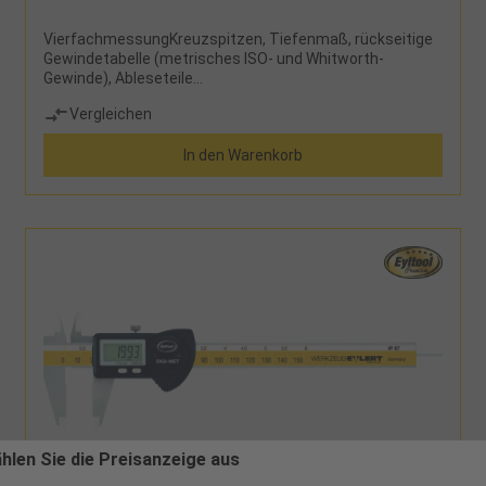
VierfachmessungKreuzspitzen, Tiefenmaß, rückseitige
Gewindetabelle (metrisches ISO- und Whitworth-
Gewinde), Ableseteile
mattverchromtLieferumfang:Messschieber und Etui
Vergleichen
In den Warenkorb
ählen Sie die Preisanzeige aus