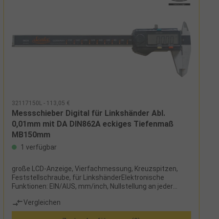
32117150L - 113,05 €
Messschieber Digital für Linkshänder Abl.
0,01mm mit DA DIN862A eckiges Tiefenmaß
MB150mm
1 verfügbar
große LCD-Anzeige, Vierfachmessung, Kreuzspitzen,
Feststellschraube, für LinkshänderElektronische
Funktionen: EIN/AUS, mm/inch, Nullstellung an jeder
StelleLieferumfang:Messschieber, Knopfzelle CR2032
Vergleichen
und Etui