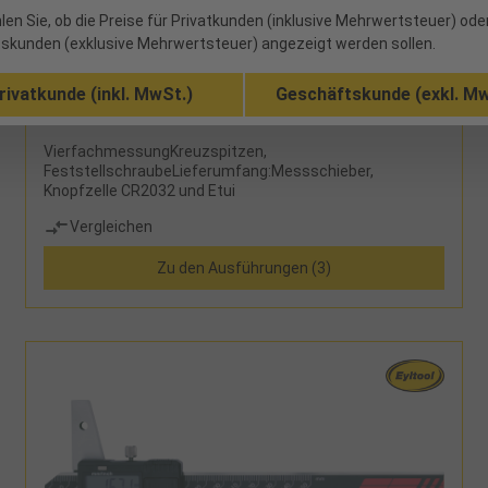
32042150 - 142,74 €
len Sie, ob die Preise für Privatkunden (inklusive Mehrwertsteuer) ode
Messschieber Digital IP67 Abl. 0,01mm DIN862A
skunden (exklusive Mehrwertsteuer) angezeigt werden sollen.
rundes Tiefenmaß MB150mm
rivatkunde (inkl. MwSt.)
Geschäftskunde (exkl. Mw
89 verfügbar
VierfachmessungKreuzspitzen,
FeststellschraubeLieferumfang:Messschieber,
Knopfzelle CR2032 und Etui
Vergleichen
Zu den Ausführungen (3)