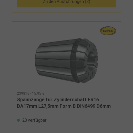
Zu den Ausführungen (8)
Kantentasters (ca. 500 U/min) an die
entsprechende Bezugskante wird die oszillierende
Bewegung stetig geringer, bei Erreichen der Position
weicht das Unterteil entlang der Kante aus, die
Position entspricht nun dem Radius des
Tastkopfes
239816 - 15,95 €
Spannzange für Zylinderschaft ER16
DA17mm L27,5mm Form B DIN6499 D6mm
20 verfügbar