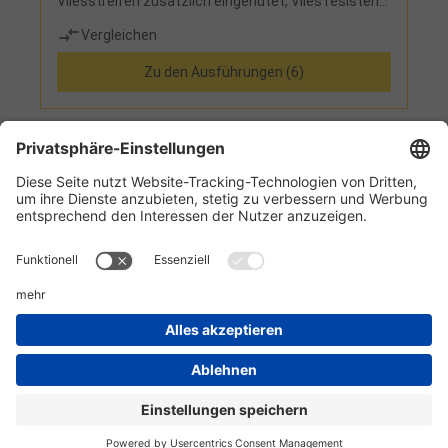
Vliesstreifen zusätzlich eingenutet, Vlies resistent
gegen Öl und Emulsionen
Vergleichen
Zu den Ausführungen (6)
1
2
3
4
5
Informationen
Kundenservice
Technikzentrum
Werkzeug-Eylert GmbH & Co. KG • F.-O.-Schimmel-Str. 3 • 09120 Chemnitz