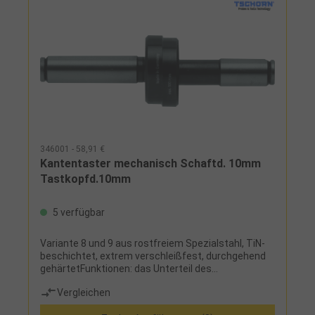
346001 - 58,91 €
Kantentaster mechanisch Schaftd. 10mm
Tastkopfd.10mm
5 verfügbar
Variante 8 und 9 aus rostfreiem Spezialstahl, TiN-
beschichtet, extrem verschleißfest, durchgehend
gehärtetFunktionen: das Unterteil des
Kantentasters lässt sich durch leichten Fingerdruck
Vergleichen
aus der Achsmitte schieben, durch langsames und
vorsichtiges Anfahren des rotierenden