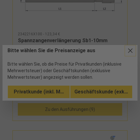
2342216X100 - 123,34 €
Spannzangenverlängerung Sb1-10mm
DIN6499 ER16 Mini L100mm
Bitte wählen Sie die Preisanzeige aus
4 verfügbar
Bitte wählen Sie, ob die Preise für Privatkunden (inklusive
Mehrwertsteuer) oder Geschäftskunden (exklusive
Zylinderschaft mit SpannflächeLieferumfang: mit
Mehrwertsteuer) angezeigt werden sollen.
Mini-Spannmutter Hinweis:Auf Anfrage auch in
anderen Abmessungen lieferbar!
Privatkunde (inkl. MwSt.)
Geschäftskunde (exkl. MwSt
Vergleichen
Zu den Ausführungen (9)