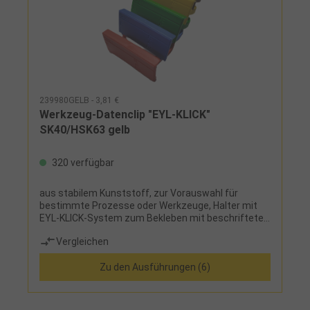
239980GELB - 3,81 €
Werkzeug-Datenclip "EYL-KLICK"
SK40/HSK63 gelb
320 verfügbar
aus stabilem Kunststoff, zur Vorauswahl für
bestimmte Prozesse oder Werkzeuge, Halter mit
EYL-KLICK-System zum Bekleben mit beschrifteten
Werkzeugdaten-Etiketten (ca. 30 mm x 65
Vergleichen
mm)Hinweis:Andere Größen und Farben sowie
Magnethalter auf Anfrage!
Zu den Ausführungen (6)