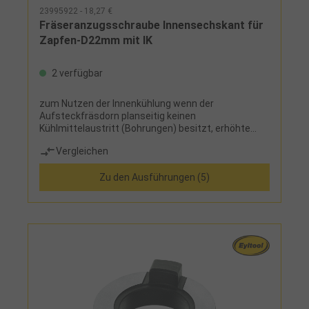
23995922 - 18,27 €
Fräseranzugsschraube Innensechskant für
Zapfen-D22mm mit IK
2 verfügbar
zum Nutzen der Innenkühlung wenn der
Aufsteckfräsdorn planseitig keinen
Kühlmittelaustritt (Bohrungen) besitzt, erhöhte
Spannkraft und durch aufgeschraubten Ring
Vergleichen
universell nutzbar für Aufsteckfräser, die eine
breite Spannfläche (z. B. DIN 1880) benötigen und
Zu den Ausführungen (5)
für Aufsteckfräser, die mit einer
Innensechskantschraube gespannt werden
müssen