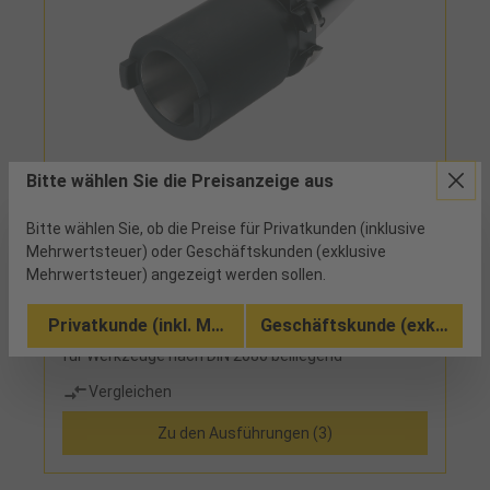
2315140X40 - 136,85 €
Bitte wählen Sie die Preisanzeige aus
Reduzierhülse Steilkegelaufnahmen
DIN69871-A SK40 außen auf SK40 innen
Bitte wählen Sie, ob die Preise für Privatkunden (inklusive
kombiniert
Mehrwertsteuer) oder Geschäftskunden (exklusive
ab Werk
Mehrwertsteuer) angezeigt werden sollen.
Lieferumfang: Lieferung erfolgt mit eingebauter
Privatkunde (inkl. MwSt.)
Geschäftskunde (exkl. MwSt
Schraube für Werkzeuge nach DIN 69871 Schraube
für Werkzeuge nach DIN 2080 beiliegend
Vergleichen
Zu den Ausführungen (3)