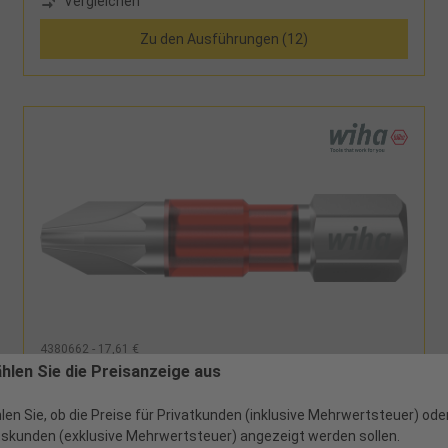
Vergleichen
unterschiedlichen Bits. Dank des revolutionären
Bitkonzepts von Wiha ist lediglich die Schraubenform
Zu den Ausführungen (12)
ausschlaggebend für die Auswahl des richtigen Bits. Als
Multitalent ist der TY-Bit für alle Arten von Schrauben,
sowohl für T-förmige als auch Y-förmige Schrauben,
geeignet und somit das ideale Werkzeug für
Verschraubungen in allen Materialien. Dank der
patentierten, verlängerten Torsionszone ist der Bit auch
für Impact- und Schlagschrauber geeignet und
garantiert eine 120 x höhere Lebensdauer im Vergleich
zu den Wiha Standardbits. Zudem sind die farbigen Bits
schnell und einfach auffindbar und dank des Farbmantels
auch im Dunkeln mit UV-Licht gut zu finden. Somit kann
die Anzahl verloren gegangener Bits gesenkt und die
Kosten der Neubeschaffung eingespart werden
4380662 - 17,61 €
TY-Bit 1/4" POZIDRIV® rot PZ2x29mm
ählen Sie die Preisanzeige aus
len Sie, ob die Preise für Privatkunden (inklusive Mehrwertsteuer) ode
skunden (exklusive Mehrwertsteuer) angezeigt werden sollen.
4 verfügbar