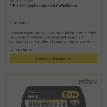
4380994 - 24,99 €
T-Bit 1/4" Sechskant blau SW4x50mm
ab Werk
Bisher herrschte beim Bitkauf keine Klarheit, welche Bits
für welche Anwendung passend sind. Wiha macht
Schluss mit der Komplexität zwischen der verwendeten
Maschine, dem Schraubfall und der großen Auswahl an
Vergleichen
unterschiedlichen Bits. Dank des revolutionären
Bitkonzepts von Wiha ist lediglich die Schraubenform
Zu den Ausführungen (8)
ausschlaggebend für die Auswahl des richtigen Bits. Als
Multitalent ist der TY-Bit für alle Arten von Schrauben,
sowohl für T-förmige als auch Y-förmige Schrauben,
geeignet und somit das ideale Werkzeug für
Verschraubungen in allen Materialien. Dank der
patentierten, verlängerten Torsionszone ist der Bit auch
für Impact- und Schlagschrauber geeignet und
garantiert eine 120 x höhere Lebensdauer im Vergleich
zu den Wiha Standardbits. Zudem sind die farbigen Bits
schnell und einfach auffindbar und dank des Farbmantels
auch im Dunkeln mit UV-Licht gut zu finden. Somit kann
die Anzahl verloren gegangener Bits gesenkt und die