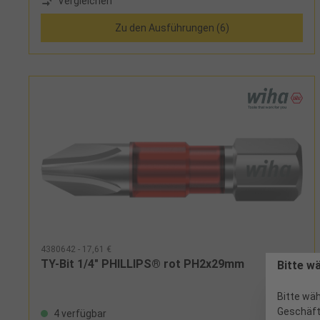
Vergleichen
unterschiedlichen Bits. Dank des revolutionären
Bitkonzepts von Wiha ist lediglich die Schraubenform
Zu den Ausführungen (6)
ausschlaggebend für die Auswahl des richtigen Bits. Als
Multitalent ist der TY-Bit für alle Arten von Schrauben,
sowohl für T-förmige als auch Y-förmige Schrauben,
geeignet und somit das ideale Werkzeug für
Verschraubungen in allen Materialien. Dank der
patentierten, verlängerten Torsionszone ist der Bit auch
für Impact- und Schlagschrauber geeignet und
garantiert eine 120 x höhere Lebensdauer im Vergleich
zu den Wiha Standardbits. Zudem sind die farbigen Bits
schnell und einfach auffindbar und dank des Farbmantels
auch im Dunkeln mit UV-Licht gut zu finden. Somit kann
die Anzahl verloren gegangener Bits gesenkt und die
Kosten der Neubeschaffung eingespart werden
4380642 - 17,61 €
TY-Bit 1/4" PHILLIPS® rot PH2x29mm
Bitte w
Bitte wäh
Geschäft
4 verfügbar