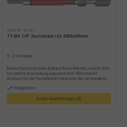
Kosten der Neubeschaffung eingespart werden
4380746 - 31,30 €
TY-Bit 1/4" Sechskant rot SW6x49mm
2 verfügbar
Bisher herrschte beim Bitkauf keine Klarheit, welche Bits
für welche Anwendung passend sind. Wiha macht
Schluss mit der Komplexität zwischen der verwendeten
Maschine, dem Schraubfall und der großen Auswahl an
Vergleichen
unterschiedlichen Bits. Dank des revolutionären
Bitkonzepts von Wiha ist lediglich die Schraubenform
Zu den Ausführungen (8)
ausschlaggebend für die Auswahl des richtigen Bits. Als
Multitalent ist der TY-Bit für alle Arten von Schrauben,
sowohl für T-förmige als auch Y-förmige Schrauben,
geeignet und somit das ideale Werkzeug für
Verschraubungen in allen Materialien. Dank der
patentierten, verlängerten Torsionszone ist der Bit auch