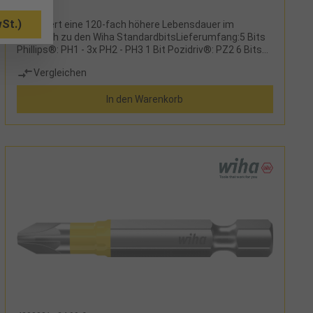
St.)
garantiert eine 120-fach höhere Lebensdauer im
Vergleich zu den Wiha StandardbitsLieferumfang:5 Bits
Phillips®: PH1 - 3x PH2 - PH3 1 Bit Pozidriv®: PZ2 6 Bits
Torx®: T10 - T15 - T20 - T25 - T30 - T40 1 Stück
Vergleichen
Universal-Bithalter, magnetisch, Länge 60 mm in einer
Kunststoffbox
In den Warenkorb