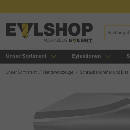
springen
Zur Hauptnavigation springen
Unser Sortiment
Eylaktionen
S
Unser Sortiment
/
Handwerkzeuge
/
Schraubendreher und Bits