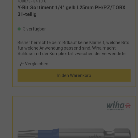
438078 - 84,13 €
Y-Bit Sortiment 1/4" gelb L25mm PH/PZ/TORX
31-teilig
3 verfügbar
Bisher herrschte beim Bitkauf keine Klarheit, welche Bits
für welche Anwendung passend sind. Wiha macht
Schluss mit der Komplexität zwischen der verwendeten
Maschine, dem Schraubfall und der großen Auswahl an
Vergleichen
unterschiedlichen Bits. Dank des revolutionären
Bitkonzepts von Wiha ist lediglich die Schraubenform
In den Warenkorb
ausschlaggebend für die Auswahl des richtigen Bits. Als
Multitalent ist der TY-Bit für alle Arten von Schrauben,
sowohl für T-förmige als auch Y-förmige Schrauben,
geeignet und somit das ideale Werkzeug für
Verschraubungen in allen Materialien. Dank der
patentierten, verlängerten Torsionszone ist der Bit auch
für Impact- und Schlagschrauber geeignet und
garantiert eine 120 x höhere Lebensdauer im Vergleich
zu den Wiha Standardbits. Zudem sind die farbigen Bits
schnell und einfach auffindbar und dank des Farbmantels
auch im Dunkeln mit UV-Licht gut zu finden. Somit kann
die Anzahl verloren gegangener Bits gesenkt und die