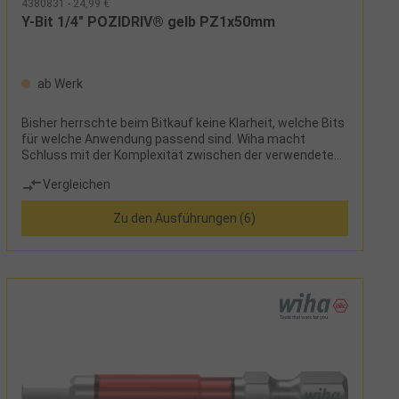
4380831 - 24,99 €
Y-Bit 1/4" POZIDRIV® gelb PZ1x50mm
ab Werk
Bisher herrschte beim Bitkauf keine Klarheit, welche Bits
für welche Anwendung passend sind. Wiha macht
Schluss mit der Komplexität zwischen der verwendeten
Maschine, dem Schraubfall und der großen Auswahl an
Vergleichen
unterschiedlichen Bits. Dank des revolutionären
Bitkonzepts von Wiha ist lediglich die Schraubenform
Zu den Ausführungen (6)
ausschlaggebend für die Auswahl des richtigen Bits. Als
Multitalent ist der TY-Bit für alle Arten von Schrauben,
sowohl für T-förmige als auch Y-förmige Schrauben,
geeignet und somit das ideale Werkzeug für
Verschraubungen in allen Materialien. Dank der
patentierten, verlängerten Torsionszone ist der Bit auch
für Impact- und Schlagschrauber geeignet und
garantiert eine 120 x höhere Lebensdauer im Vergleich
zu den Wiha Standardbits. Zudem sind die farbigen Bits
schnell und einfach auffindbar und dank des Farbmantels
auch im Dunkeln mit UV-Licht gut zu finden. Somit kann
die Anzahl verloren gegangener Bits gesenkt und die