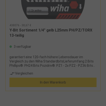
Kosten der Neubeschaffung eingespart werden
438076 - 38,67 €
Y-Bit Sortiment 1/4" gelb L25mm PH/PZ/TORX
13-teilig
3 verfügbar
garantiert eine 120-fach höhere Lebensdauer im
Vergleich zu den Wiha StandardbitsLieferumfang:2 Bits
Phillips®: PH24 Bits Pozidriv®: PZ1 - 2x PZ2 - PZ36 Bits
Torx®: T10 - T15 - T20 - T25 - T30 - T401 Universal-
Vergleichen
Bithalter, magnetisch, Länge 60 mmin einer
Kunststoffbox
In den Warenkorb