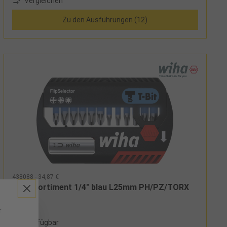
Vergleichen
Zu den Ausführungen (12)
438088 - 34,87 €
T-Bit Sortiment 1/4" blau L25mm PH/PZ/TORX
13-tlg.
r
2 verfügbar