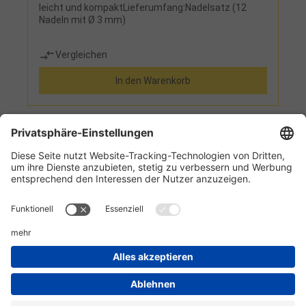
leicht und kompaktLieferumfang:Nadelsatz (12
Nadeln mit Ø 3 mm)
Vergleichen
In den Warenkorb
1
2
3
4
5
Informationen
Kundenservice
Technikzentrum