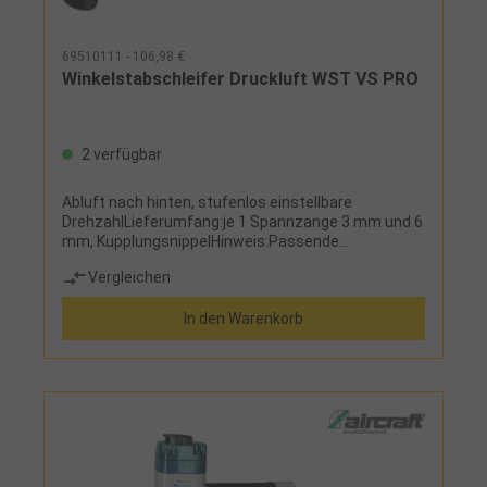
69510111 - 106,98 €
Winkelstabschleifer Druckluft WST VS PRO
2 verfügbar
Abluft nach hinten, stufenlos einstellbare
DrehzahlLieferumfang:je 1 Spannzange 3 mm und 6
mm, KupplungsnippelHinweis:Passende
Schleifstifte und Rotorfräser finden Sie in
Vergleichen
Artikelgruppe 5!
In den Warenkorb