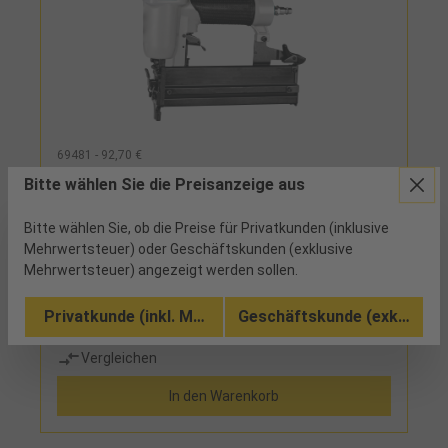
69481 - 92,70 €
Klammergerät Druckluft NKG 40/50 PRO
Bitte wählen Sie die Preisanzeige aus
Bitte wählen Sie, ob die Preise für Privatkunden (inklusive
2 verfügbar
Mehrwertsteuer) oder Geschäftskunden (exklusive
Mehrwertsteuer) angezeigt werden sollen.
Auslösesicherung, einstellbarer Luftabgang
Privatkunde (inkl. MwSt.)
Geschäftskunde (exkl. MwSt
Vergleichen
In den Warenkorb