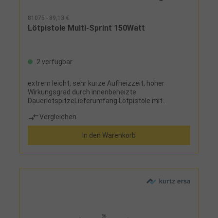
81075 - 89,13 €
Lötpistole Multi-Sprint 150Watt
2 verfügbar
extrem leicht, sehr kurze Aufheizzeit, hoher
Wirkungsgrad durch innenbeheizte
DauerlötspitzeLieferumfang:Lötpistole mit
Ersadur-Dauerlötspitze
Vergleichen
In den Warenkorb