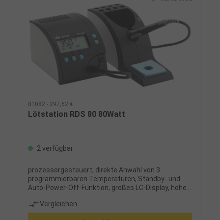
81082 - 297,62 €
Lötstation RDS 80 80Watt
2 verfügbar
prozessorgesteuert, direkte Anwahl von 3
programmierbaren Temperaturen, Standby- und
Auto-Power-Off-Funktion, großes LC-Display, hohe
Aufheizleistung gewährleistet schnelles Aufheizen,
Vergleichen
PTC-Heizelement übernimmt die Funktion des
TemperaturfühlersLieferumfang:Lötstation mit