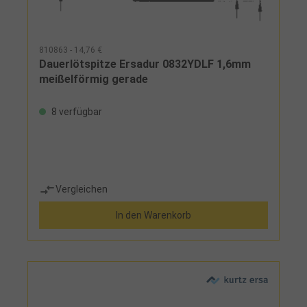
810863 - 14,76 €
Dauerlötspitze Ersadur 0832YDLF 1,6mm
meißelförmig gerade
8 verfügbar
Vergleichen
In den Warenkorb