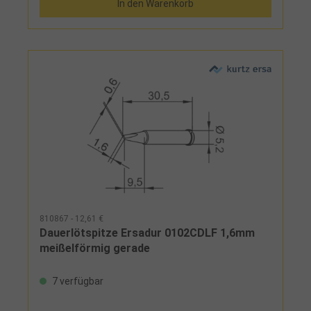
In den Warenkorb
Netzkabel, Lötkolben mit Ersadur-Dauerlötspitze
und Ablage
810867 - 12,61 €
Dauerlötspitze Ersadur 0102CDLF 1,6mm
meißelförmig gerade
7 verfügbar