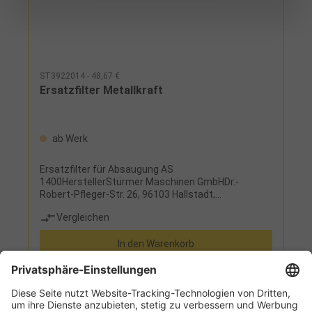
ST3922014 - 48,67 €
Ersatzfilter Metallkraft
ab Werk
Ersatzfilter für Absaugung AS
1400HerstellerStürmer Maschinen GmbHDr.-
Robert-Pfleger-Str. 26, 96103 Hallstadt,
Deutschlandinfo@stuermer-maschinen.de
Vergleichen
In den Warenkorb