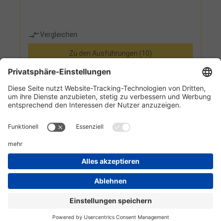
Vergleichen
Zu den Ausführungen (10)
Informationen
Kundenservice
Technikzentrum
Werkzeug-Eylert GmbH & Co. KG • F.-O.-Schimmel-Str. 3 • 09120 Chemnitz